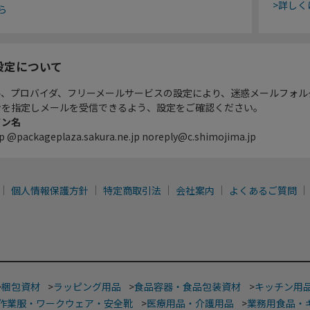
>詳しく
ら
設定について
ル、プロバイダ、フリーメールサービスの設定により、迷惑メールフォル
ンを指定しメールを受信できるよう、設定をご確認ください。
イン名
p @packageplaza.sakura.ne.jp noreply@c.shimojima.jp
個人情報保護方針
特定商取引法
会社案内
よくあるご質問
>
梱包資材
>
ラッピング用品
>
食品容器・食品包装資材
>
キッチン用
作業服・ワークウェア・安全靴
>
医療用品・介護用品
>
業務用食品・