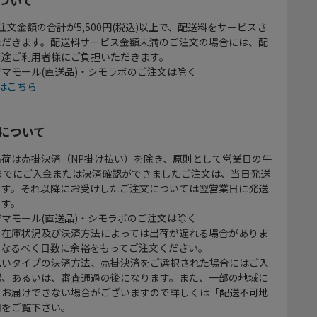
注文金額の合計が5,500円(税込)以上で、配送料をサービスさ
ただきます。配送料サービス金額未満のご注文の場合には、配
別途ご利用者様にご負担いただきます。
マモール(直送品)・シモラボのご注文は除く
はこちら
について
出荷は売掛決済（NP掛け払い）を除き、原則として営業日の午
時までにご入金または決済確認ができましたご注文は、当日発送
ます。それ以降にお受けしたご注文については翌営業日に発送
ます。
マモール(直送品)・シモラボのご注文は除く
、在庫状況及び決済方法によっては出荷が遅れる場合がありま
、なるべく日数に余裕をもってご注文ください。
払いタイプの決済方法、売掛決済をご選択された場合にはご入
認、あるいは、審査通過の後になります。また、一部の地域に
をお届けできない場合がございますので詳しくは「配送不可地
欄をご覧下さい。