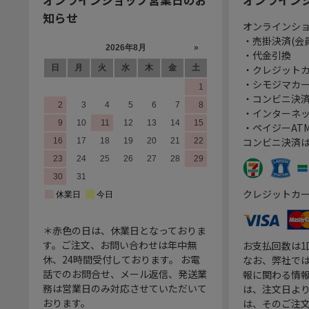
知らせ
オンラインシ
・売掛決済(会
・代金引換
・クレジット
・シモジマカ
・コンビニ決済
・インターネッ
・ペイジーATM
コンビニ決済
クレジットカ
＊赤色の日は、休業日となっておりま
す。ご注文、お問い合わせは年中無
お支払回数は
休、24時間受付しております。 お電
なお、弊社では
話でのお問合せ、メール返信、発送業
報に関わる情
務は営業日のみ対応させていただいて
は、注文日よ
おります。
は、そのご注