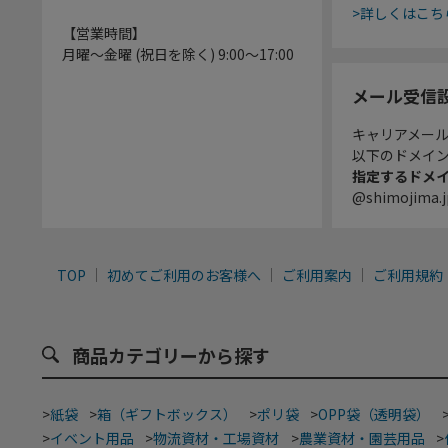
>詳しくはこち
【営業時間】
月曜～金曜 (祝日を除く) 9:00～17:00
メール受信
キャリアメー
以下のドメイ
指定するドメ
@shimojima.j
TOP
初めてご利用のお客様へ
ご利用案内
ご利用規約
商品カテゴリーから探す
>
紙袋
>
箱（ギフトボックス）
>
ポリ袋
>
OPP袋（透明袋）
>
イベント用品
>
物流資材・工場資材
>
農業資材・園芸用品
>