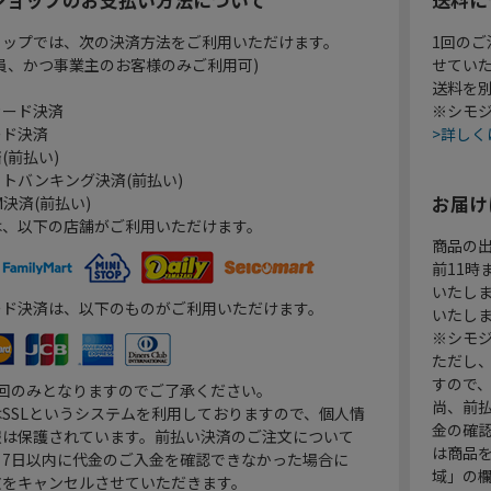
ョップでは、次の決済方法をご利用いただけます。
1回のご
員、かつ事業主のお客様のみご利用可)
せてい
送料を
カード決済
※シモジ
ード決済
>詳しく
(前払い)
トバンキング決済(前払い)
お届け
決済(前払い)
は、以下の店舗がご利用いただけます。
商品の
前11
いたし
ード決済は、以下のものがご利用いただけます。
いたし
※シモジ
ただし
すので
1回のみとなりますのでご了承ください。
尚、前
SSLというシステムを利用しておりますので、個人情
金の確
報は保護されています。前払い決済のご注文について
は商品
り7日以内に代金のご入金を確認できなかった場合に
域」の
文をキャンセルさせていただきます。