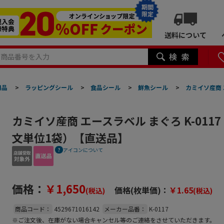
期間
限定
送料について
用品
>
ラッピングシール
>
食品シール
>
鮮魚シール
>
カミイソ産商 
カミイソ産商 エースラベル まぐろ K-0117
文単位1袋）【直送品】
アイコンについて
価格：
￥1,650
価格(枚単価)：
￥1.65
(税込)
(税込)
商品コード：
4529671016142
メーカー品番：
K-0117
※ご注文後、在庫がない場合キャンセル等のご連絡をさせていただきます。