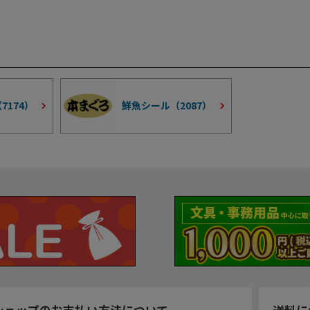
（
7174
）
鮮魚シール（
2087
）
ショップのお支払い方法について
送料に