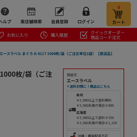
0
ヘルプ
実店舗検索
会員登録
ログイン
カート
クイックオーダー
お気に入り
購入履歴
商品コード注文
エースラベル まぐろ K-0117 1000枚/袋（ご注文単位1袋）【直送品】
 1000枚/袋（ご注
発送元
エースラベル
送料対策に！商品はこちら
本州
￥3,980以上で送料無料
￥3,980未満の場合￥880
北海道
￥3,980以上で送料￥550
￥3,980未満の場合￥1,100
沖縄・離島配送不可