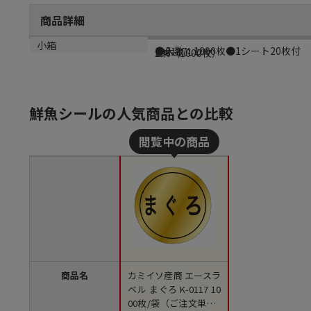
商品詳細
商品説明
メーカー品番
材質
小箱
●入数：1000枚●1シート20枚付
K-0117
金ホイルツヤ
1束（1000枚）
鮮魚シールの人気商品との比較
商品名
カミイソ産商 エースラ
ベル まぐろ K-0117 10
00枚/袋（ご注文単位1