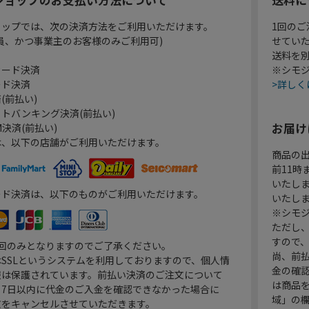
ョップでは、次の決済方法をご利用いただけます。
1回のご
員、かつ事業主のお客様のみご利用可)
せてい
送料を
カード決済
※シモジ
ード決済
>詳しく
(前払い)
トバンキング決済(前払い)
お届け
決済(前払い)
は、以下の店舗がご利用いただけます。
商品の
前11
いたし
ード決済は、以下のものがご利用いただけます。
いたし
※シモジ
ただし
すので
1回のみとなりますのでご了承ください。
尚、前
SSLというシステムを利用しておりますので、個人情
金の確
報は保護されています。前払い決済のご注文について
は商品
り7日以内に代金のご入金を確認できなかった場合に
域」の
文をキャンセルさせていただきます。