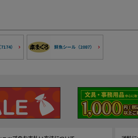
（
7174
）
鮮魚シール（
2087
）
ショップのお支払い方法について
送料に