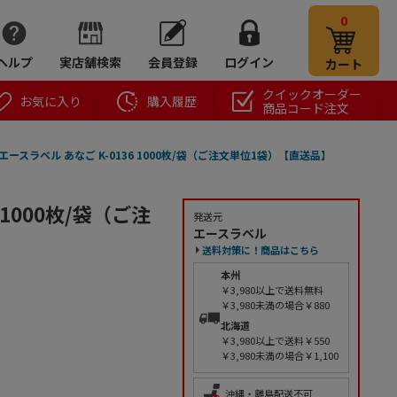
0
ヘルプ
実店舗検索
会員登録
ログイン
カート
クイックオーダー
お気に入り
購入履歴
商品コード注文
エースラベル あなご K-0136 1000枚/袋（ご注文単位1袋）【直送品】
 1000枚/袋（ご注
発送元
エースラベル
送料対策に！商品はこちら
本州
￥3,980以上で送料無料
￥3,980未満の場合￥880
北海道
￥3,980以上で送料￥550
￥3,980未満の場合￥1,100
沖縄・離島配送不可