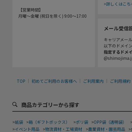
>詳しくはこち
【営業時間】
月曜～金曜 (祝日を除く) 9:00～17:00
メール受信
キャリアメー
以下のドメイ
指定するドメ
@shimojima.j
TOP
初めてご利用のお客様へ
ご利用案内
ご利用規約
商品カテゴリーから探す
>
紙袋
>
箱（ギフトボックス）
>
ポリ袋
>
OPP袋（透明袋）
>
イベント用品
>
物流資材・工場資材
>
農業資材・園芸用品
>