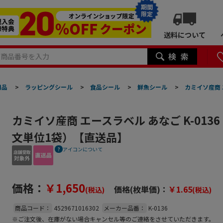
期間
限定
送料について
用品
>
ラッピングシール
>
食品シール
>
鮮魚シール
>
カミイソ産商 
カミイソ産商 エースラベル あなご K-0136
文単位1袋）【直送品】
アイコンについて
価格：
￥1,650
価格(枚単価)：
￥1.65
(税込)
(税込)
商品コード：
4529671016302
メーカー品番：
K-0136
※ご注文後、在庫がない場合キャンセル等のご連絡をさせていただきます。