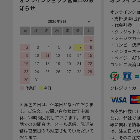
知らせ
オンラインシ
・売掛決済(会
・代金引換
・クレジット
・シモジマカ
・コンビニ決済
・インターネッ
・ペイジーATM
コンビニ決済
クレジットカ
＊赤色の日は、休業日となっておりま
す。ご注文、お問い合わせは年中無
お支払回数は
休、24時間受付しております。 お電
なお、弊社では
話でのお問合せ、メール返信、発送業
報に関わる情
務は営業日のみ対応させていただいて
は、注文日よ
おります。
は、そのご注