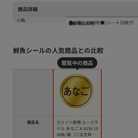
商品詳細
商品説明
メーカー品番
材質
小箱
●入数：1000枚●1シート20枚付
K-0136
金ホイルツヤ
1束（1000枚）
鮮魚シールの人気商品との比較
商品名
カミイソ産商 エースラ
ベル あなご K-0136 10
00枚/袋（ご注文単位1