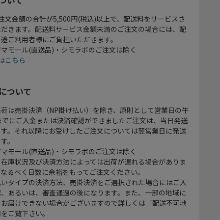
注文金額の合計が5,500円(税込)以上で、配送料をサービスさ
ただきます。配送料サービス金額未満のご注文の場合には、配
別途ご利用者様にご負担いただきます。
マモール(直送品)・シモラボのご注文は除く
はこちら
について
出荷は売掛決済（NP掛け払い）を除き、原則として営業日の午
時までにご入金または決済確認ができましたご注文は、当日発送
ます。それ以降にお受けしたご注文については翌営業日に発送
ます。
マモール(直送品)・シモラボのご注文は除く
、在庫状況及び決済方法によっては出荷が遅れる場合がありま
、なるべく日数に余裕をもってご注文ください。
払いタイプの決済方法、売掛決済をご選択された場合にはご入
認、あるいは、審査通過の後になります。また、一部の地域に
をお届けできない場合がございますので詳しくは「配送不可地
欄をご覧下さい。