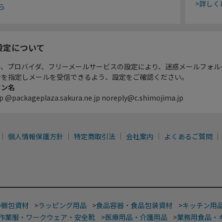
>詳しく
ら
設定について
ル、プロバイダ、フリーメールサービスの設定により、迷惑メールフォル
ンを指定しメールを受信できるよう、設定をご確認ください。
イン名
p @packageplaza.sakura.ne.jp noreply@c.shimojima.jp
個人情報保護方針
特定商取引法
会社案内
よくあるご質問
>
梱包資材
>
ラッピング用品
>
食品容器・食品包装資材
>
キッチン用
作業服・ワークウェア・安全靴
>
医療用品・介護用品
>
業務用食品・