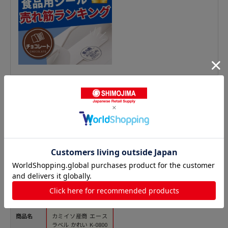
鮮魚シールの人気商品との比較
商品名
カミイソ産商 エース
ラベル かれい K-0800