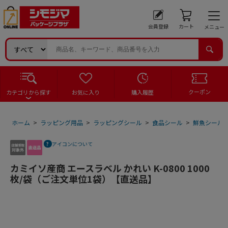
会員登録
カート
メニュー
クーポン
カテゴリから探す
お気に入り
購入履歴
ホーム
>
ラッピング用品
>
ラッピングシール
>
食品シール
>
鮮魚シール
アイコンについて
カミイソ産商 エースラベル かれい K-0800 1000
枚/袋（ご注文単位1袋）【直送品】