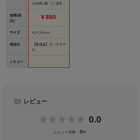
1000枚/袋（ご注文単
位1袋）【直送品】
価格(税
￥880
込)
サイズ
42×21mm
発送元
【直送品】エースラベ
ル
レビュー
レビュー
0.0
0
レビュー件数：
件