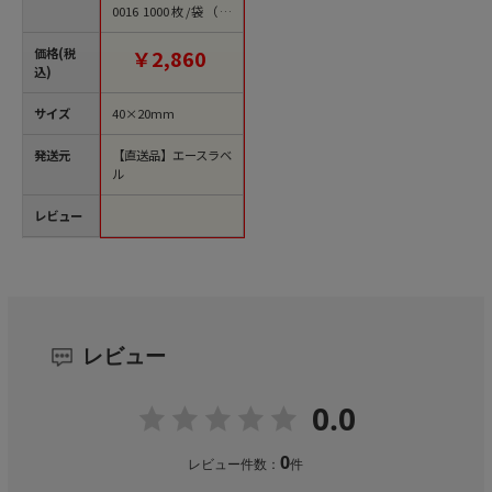
0016 1000枚/袋（ご
注文単位1袋）【直送
品】
価格(税
￥2,860
込)
サイズ
40×20mm
発送元
【直送品】エースラベ
ル
レビュー
レビュー
0.0
0
レビュー件数：
件