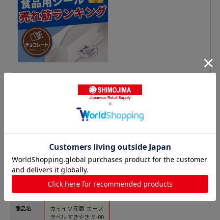
精肉シールの人気商品との比較
商品名
カミイソ産商 エース
ラベル すきやき M-00