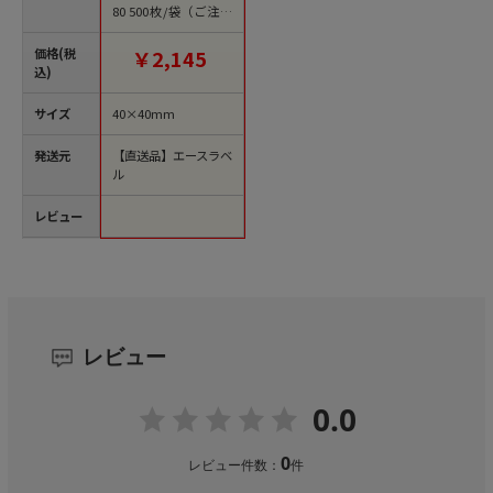
80 500枚/袋（ご注文
単位1袋）【直送品】
価格(税
￥2,145
込)
サイズ
40×40mm
発送元
【直送品】エースラベ
ル
レビュー
レビュー
0.0
0
レビュー件数：
件