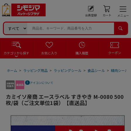
会員登録
カート
メニュー
クーポン
カテゴリから探す
お気に入り
購入履歴
ホーム
>
ラッピング用品
>
ラッピングシール
>
食品シール
>
精肉シール
アイコンについて
カミイソ産商 エースラベル すきやき M-0080 500
枚/袋（ご注文単位1袋）【直送品】