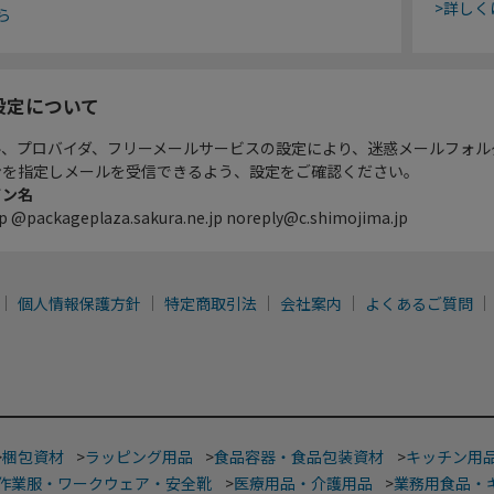
>詳しく
ら
設定について
ル、プロバイダ、フリーメールサービスの設定により、迷惑メールフォル
ンを指定しメールを受信できるよう、設定をご確認ください。
イン名
p @packageplaza.sakura.ne.jp noreply@c.shimojima.jp
個人情報保護方針
特定商取引法
会社案内
よくあるご質問
>
梱包資材
>
ラッピング用品
>
食品容器・食品包装資材
>
キッチン用
作業服・ワークウェア・安全靴
>
医療用品・介護用品
>
業務用食品・