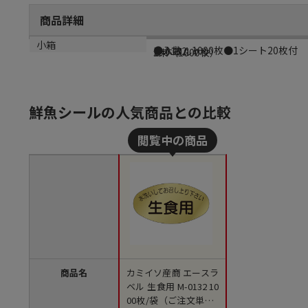
商品詳細
商品説明
メーカー品番
材質
小箱
●入数：1000枚●1シート20枚付
M-0132
金ホイルケシ
1束（1000枚）
鮮魚シールの人気商品との比較
商品名
カミイソ産商 エースラ
ベル 生食用 M-0132 10
00枚/袋（ご注文単位1