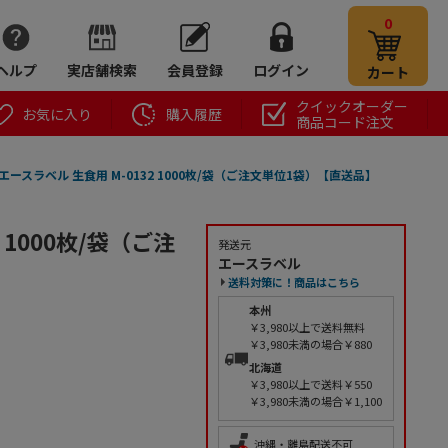
0
ヘルプ
実店舗検索
会員登録
ログイン
カート
クイックオーダー
お気に入り
購入履歴
商品コード注文
エースラベル 生食用 M-0132 1000枚/袋（ご注文単位1袋）【直送品】
 1000枚/袋（ご注
発送元
エースラベル
送料対策に！商品はこちら
本州
￥3,980以上で送料無料
￥3,980未満の場合￥880
北海道
￥3,980以上で送料￥550
￥3,980未満の場合￥1,100
沖縄・離島配送不可