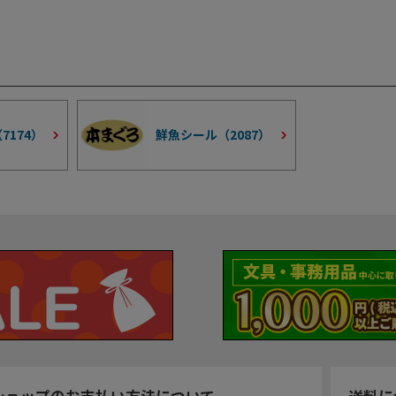
（
7174
）
鮮魚シール（
2087
）
ショップのお支払い方法について
送料に