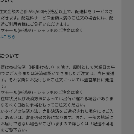
注文金額の合計が5,500円(税込)以上で、配送料をサービスさ
ただきます。配送料サービス金額未満のご注文の場合には、配
別途ご利用者様にご負担いただきます。
マモール(直送品)・シモラボのご注文は除く
はこちら
について
出荷は売掛決済（NP掛け払い）を除き、原則として営業日の午
時までにご入金または決済確認ができましたご注文は、当日発送
ます。それ以降にお受けしたご注文については翌営業日に発送
ます。
マモール(直送品)・シモラボのご注文は除く
、在庫状況及び決済方法によっては出荷が遅れる場合がありま
、なるべく日数に余裕をもってご注文ください。
払いタイプの決済方法、売掛決済をご選択された場合にはご入
認、あるいは、審査通過の後になります。また、一部の地域に
をお届けできない場合がございますので詳しくは「配送不可地
欄をご覧下さい。