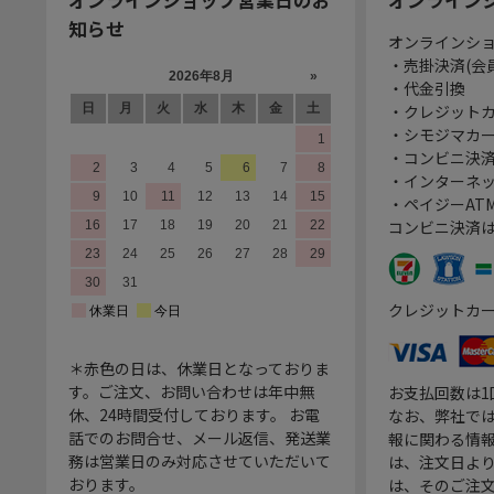
知らせ
オンラインシ
・売掛決済(会
・代金引換
・クレジット
・シモジマカ
・コンビニ決済
・インターネッ
・ペイジーATM
コンビニ決済
クレジットカ
＊赤色の日は、休業日となっておりま
す。ご注文、お問い合わせは年中無
お支払回数は
休、24時間受付しております。 お電
なお、弊社では
話でのお問合せ、メール返信、発送業
報に関わる情
務は営業日のみ対応させていただいて
は、注文日よ
おります。
は、そのご注