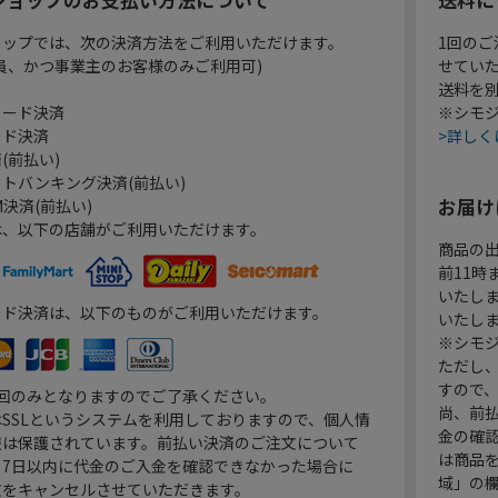
ョップでは、次の決済方法をご利用いただけます。
1回のご
員、かつ事業主のお客様のみご利用可)
せてい
送料を
カード決済
※シモジ
ード決済
>詳しく
(前払い)
トバンキング決済(前払い)
お届け
決済(前払い)
は、以下の店舗がご利用いただけます。
商品の
前11
いたし
ード決済は、以下のものがご利用いただけます。
いたし
※シモジ
ただし
すので
1回のみとなりますのでご了承ください。
尚、前
SSLというシステムを利用しておりますので、個人情
金の確
報は保護されています。前払い決済のご注文について
は商品
り7日以内に代金のご入金を確認できなかった場合に
域」の
文をキャンセルさせていただきます。