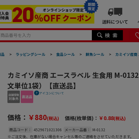
期間
限定
送料について
用品
>
ラッピングシール
>
食品シール
>
鮮魚シール
>
カミイソ産商 
カミイソ産商 エースラベル 生食用 M-0132
文単位1袋）【直送品】
アイコンについて
価格：
￥880
価格(枚単価)：
￥0.88
(税込)
(税込)
商品コード：
4529671021306
メーカー品番：
M-0132
※ご注文後、在庫がない場合キャンセル等のご連絡をさせていただきます。