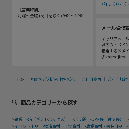
>詳しくはこち
【営業時間】
月曜～金曜 (祝日を除く) 9:00～17:00
メール受信
キャリアメー
以下のドメイ
指定するドメ
@shimojima.j
TOP
初めてご利用のお客様へ
ご利用案内
ご利用規約
商品カテゴリーから探す
>
紙袋
>
箱（ギフトボックス）
>
ポリ袋
>
OPP袋（透明袋）
>
イベント用品
>
物流資材・工場資材
>
農業資材・園芸用品
>