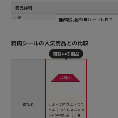
商品詳細
商品説明
メーカー品番
材質
小箱
●入数：500枚●1シート10枚付
M-0206
光沢紙
1束（500枚）
精肉シールの人気商品との比較
商品名
カミイソ産商 エースラ
ベル しゃぶしゃぶ M-0
206 500枚/袋（ご注文