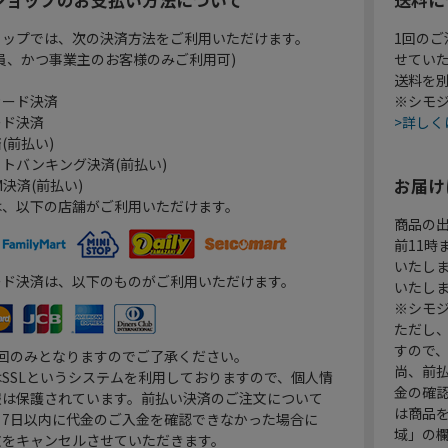
ョップでは、次の決済方法をご利用いただけます。
1回のご
員、かつ事業主のお客様のみご利用可)
せてい
送料を
カード決済
※シモジ
ード決済
>詳しく
(前払い)
トバンキング決済(前払い)
お届け
決済(前払い)
は、以下の店舗がご利用いただけます。
商品の
前11
いたし
ード決済は、以下のものがご利用いただけます。
いたし
※シモジ
ただし
すので
1回のみとなりますのでご了承ください。
尚、前
SSLというシステムを利用しておりますので、個人情
金の確
報は保護されています。前払い決済のご注文について
は商品
り7日以内に代金のご入金を確認できなかった場合に
域」の
文をキャンセルさせていただきます。