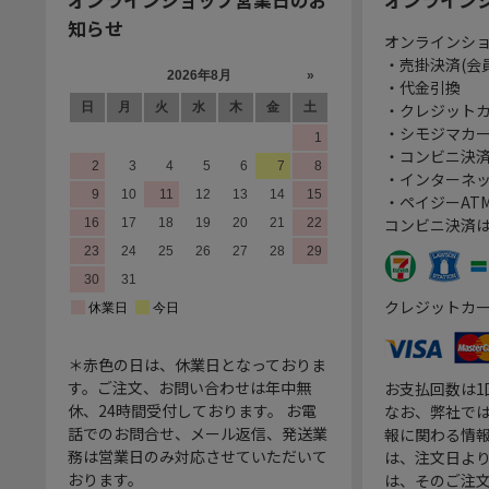
知らせ
オンラインシ
・売掛決済(会
・代金引換
・クレジット
・シモジマカ
・コンビニ決済
・インターネッ
・ペイジーATM
コンビニ決済
クレジットカ
＊赤色の日は、休業日となっておりま
す。ご注文、お問い合わせは年中無
お支払回数は
休、24時間受付しております。 お電
なお、弊社では
話でのお問合せ、メール返信、発送業
報に関わる情
務は営業日のみ対応させていただいて
は、注文日よ
おります。
は、そのご注