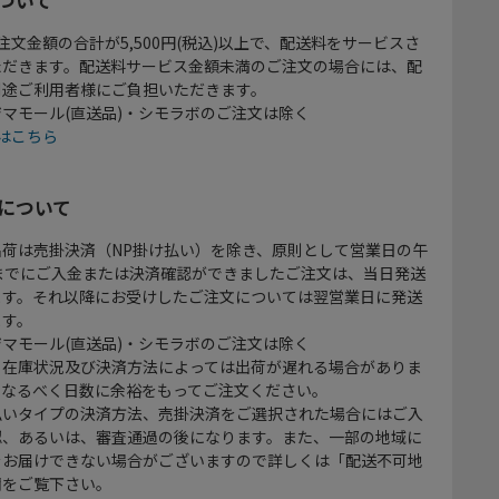
注文金額の合計が5,500円(税込)以上で、配送料をサービスさ
ただきます。配送料サービス金額未満のご注文の場合には、配
別途ご利用者様にご負担いただきます。
マモール(直送品)・シモラボのご注文は除く
はこちら
について
出荷は売掛決済（NP掛け払い）を除き、原則として営業日の午
時までにご入金または決済確認ができましたご注文は、当日発送
ます。それ以降にお受けしたご注文については翌営業日に発送
ます。
マモール(直送品)・シモラボのご注文は除く
、在庫状況及び決済方法によっては出荷が遅れる場合がありま
、なるべく日数に余裕をもってご注文ください。
払いタイプの決済方法、売掛決済をご選択された場合にはご入
認、あるいは、審査通過の後になります。また、一部の地域に
をお届けできない場合がございますので詳しくは「配送不可地
欄をご覧下さい。