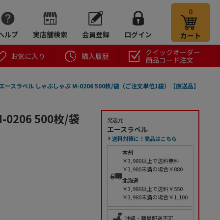
0
ヘルプ
実店舗検索
会員登録
ログイン
カート
クイックオーダー
お気に入り
購入履歴
商品コード注文
エースラベル しゃぶしゃぶ M-0206 500枚/袋（ご注文単位1袋）【直送品】
206 500枚/袋
発送元
エースラベル
送料対策に！商品はこちら
本州
￥3,980以上で送料無料
￥3,980未満の場合￥880
北海道
￥3,980以上で送料￥550
￥3,980未満の場合￥1,100
沖縄・離島配送不可