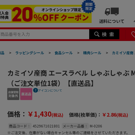
期間
限定
送料について
用品
>
ラッピングシール
>
食品シール
>
精肉シール
>
カミイソ産商 
カミイソ産商 エースラベル しゃぶしゃぶ M-0
（ご注文単位1袋）【直送品】
アイコンについて
価格：
￥1,430
価格(枚単価)：
￥2.86
(税込)
(税込)
商品コード：
4529671021801
メーカー品番：
M-0206
※ご注文後、在庫がない場合キャンセル等のご連絡をさせていただきます。