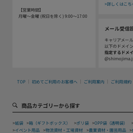
>詳しくはこち
【営業時間】
月曜～金曜 (祝日を除く) 9:00～17:00
メール受信
キャリアメー
以下のドメイ
指定するドメ
@shimojima.j
TOP
初めてご利用のお客様へ
ご利用案内
ご利用規約
商品カテゴリーから探す
>
紙袋
>
箱（ギフトボックス）
>
ポリ袋
>
OPP袋（透明袋）
>
イベント用品
>
物流資材・工場資材
>
農業資材・園芸用品
>