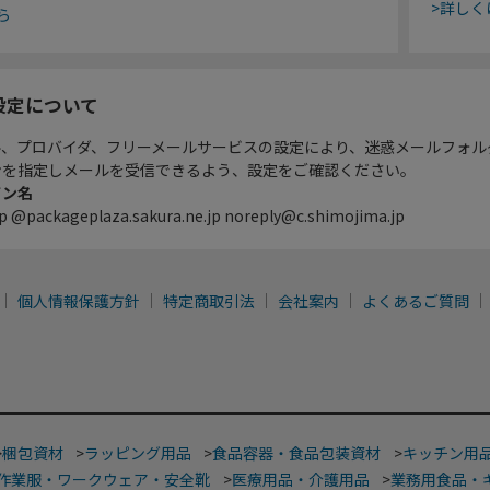
>詳しく
ら
設定について
ル、プロバイダ、フリーメールサービスの設定により、迷惑メールフォル
ンを指定しメールを受信できるよう、設定をご確認ください。
イン名
p @packageplaza.sakura.ne.jp noreply@c.shimojima.jp
個人情報保護方針
特定商取引法
会社案内
よくあるご質問
>
梱包資材
>
ラッピング用品
>
食品容器・食品包装資材
>
キッチン用
作業服・ワークウェア・安全靴
>
医療用品・介護用品
>
業務用食品・