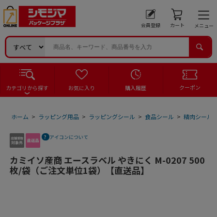
会員登録
カート
メニュー
クーポン
カテゴリから探す
お気に入り
購入履歴
ホーム
>
ラッピング用品
>
ラッピングシール
>
食品シール
>
精肉シール
アイコンについて
カミイソ産商 エースラベル やきにく M-0207 500
枚/袋（ご注文単位1袋）【直送品】