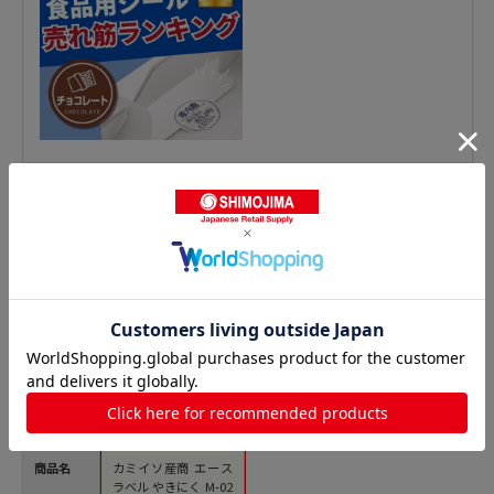
精肉シールの人気商品との比較
商品名
カミイソ産商 エース
ラベル やきにく M-02