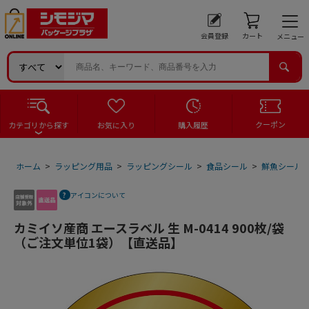
会員登録
カート
メニュー
クーポン
カテゴリから探す
お気に入り
購入履歴
ホーム
>
ラッピング用品
>
ラッピングシール
>
食品シール
>
鮮魚シール
アイコンについて
カミイソ産商 エースラベル 生 M-0414 900枚/袋
（ご注文単位1袋）【直送品】