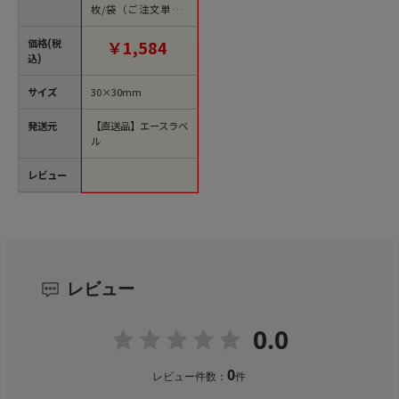
枚/袋（ご注文単位1
袋）【直送品】
価格(税
￥1,584
込)
サイズ
30×30mm
発送元
【直送品】エースラベ
ル
レビュー
レビュー
0.0
0
レビュー件数：
件