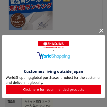
鮮魚シールの人気商品との比較
商品名
カミイソ産商 エース
ラベル 生 M-0414 900