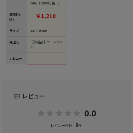
0463 1000枚/袋（ご
注文単位1袋）【直送
品】
価格(税
￥1,210
込)
サイズ
34×20mm
発送元
【直送品】エースラベ
ル
レビュー
レビュー
0.0
0
レビュー件数：
件