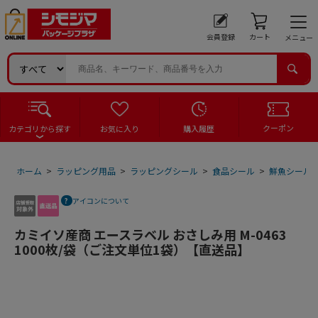
会員登録
カート
メニュー
クーポン
カテゴリから探す
お気に入り
購入履歴
ホーム
>
ラッピング用品
>
ラッピングシール
>
食品シール
>
鮮魚シール
アイコンについて
カミイソ産商 エースラベル おさしみ用 M-0463
1000枚/袋（ご注文単位1袋）【直送品】