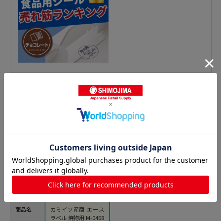
鮮魚シールの人気商品との比較
商品名
カミイソ産商 エース
ラベル 焼物用 M-0468