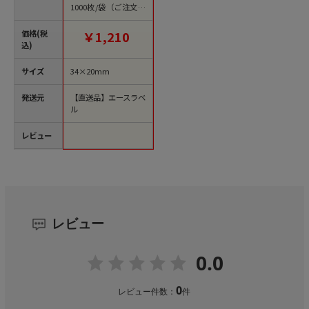
1000枚/袋（ご注文単
位1袋）【直送品】
価格(税
￥1,210
込)
サイズ
34×20mm
発送元
【直送品】エースラベ
ル
レビュー
レビュー
0.0
0
レビュー件数：
件