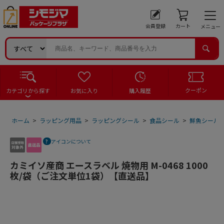
会員登録
カート
メニュー
クーポン
カテゴリから探す
お気に入り
購入履歴
ホーム
>
ラッピング用品
>
ラッピングシール
>
食品シール
>
鮮魚シール
アイコンについて
カミイソ産商 エースラベル 焼物用 M-0468 1000
枚/袋（ご注文単位1袋）【直送品】