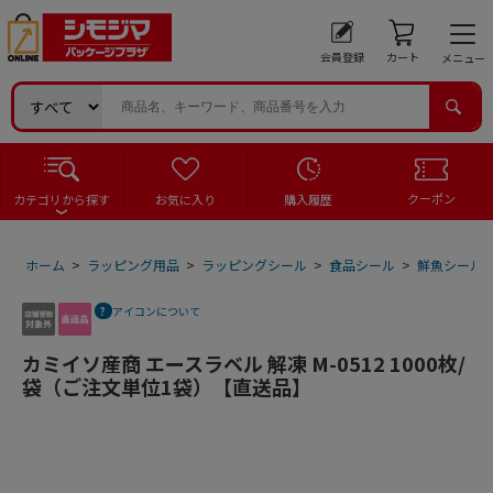
会員登録
カート
メニュー
クーポン
カテゴリから探す
お気に入り
購入履歴
ホーム
>
ラッピング用品
>
ラッピングシール
>
食品シール
>
鮮魚シール
アイコンについて
カミイソ産商 エースラベル 解凍 M-0512 1000枚/
袋（ご注文単位1袋）【直送品】