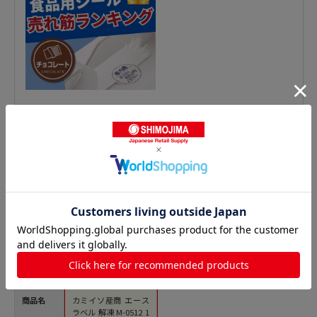
鮮魚シールの人気商品との比較
商品名
カミイソ産商 エース
ラベル 解凍 M-0512 1