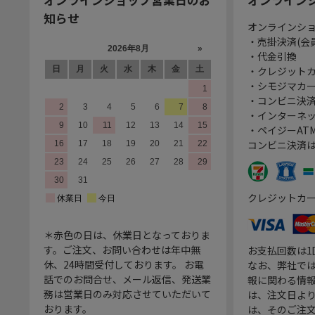
知らせ
オンラインシ
・売掛決済(会
・代金引換
・クレジット
・シモジマカ
・コンビニ決済
・インターネッ
・ペイジーATM
コンビニ決済
クレジットカ
＊赤色の日は、休業日となっておりま
す。ご注文、お問い合わせは年中無
お支払回数は
休、24時間受付しております。 お電
なお、弊社では
話でのお問合せ、メール返信、発送業
報に関わる情
務は営業日のみ対応させていただいて
は、注文日よ
おります。
は、そのご注