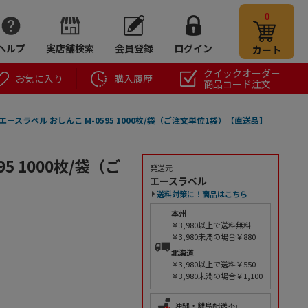
0
ヘルプ
実店舗検索
会員登録
ログイン
カート
クイックオーダー
お気に入り
購入履歴
商品コード注文
エースラベル おしんこ M-0595 1000枚/袋（ご注文単位1袋）【直送品】
5 1000枚/袋（ご
発送元
エースラベル
送料対策に！商品はこちら
本州
￥3,980以上で送料無料
￥3,980未満の場合￥880
北海道
￥3,980以上で送料￥550
￥3,980未満の場合￥1,100
沖縄・離島配送不可