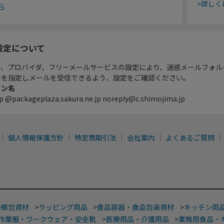
>詳しく
ら
設定について
ル、プロバイダ、フリーメールサービスの設定により、迷惑メールフォル
ンを指定しメールを受信できるよう、設定をご確認ください。
イン名
p @packageplaza.sakura.ne.jp noreply@c.shimojima.jp
個人情報保護方針
特定商取引法
会社案内
よくあるご質問
>
梱包資材
>
ラッピング用品
>
食品容器・食品包装資材
>
キッチン用
作業服・ワークウェア・安全靴
>
医療用品・介護用品
>
業務用食品・