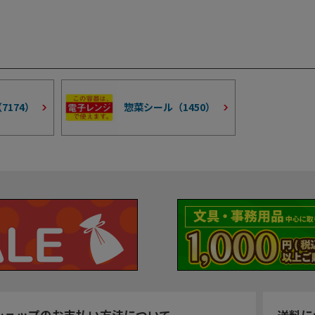
（
7174
）
惣菜シール（
1450
）
ショップのお支払い方法について
送料に