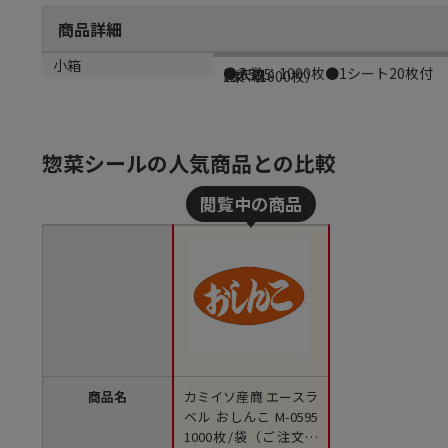
商品詳細
商品説明
メーカー品番
材質
小箱
●入数：1000枚●1シート20枚付
M-0595
光沢紙
1束（1000枚）
惣菜シールの人気商品との比較
商品名
カミイソ産商 エースラ
ベル おしんこ M-0595
1000枚/袋（ご注文単