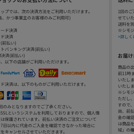
ョップでは、次の決済方法をご利用いただけます。
1回のご
員、かつ事業主のお客様のみご利用可)
せてい
送料を
カード決済
※シモジ
ード決済
>詳しく
(前払い)
トバンキング決済(前払い)
お届け
決済(前払い)
は、以下の店舗がご利用いただけます。
商品の
前11
いたし
ード決済は、以下のものがご利用いただけます。
いたし
※シモジ
ただし
すので
1回のみとなりますのでご了承ください。
尚、前
SSLというシステムを利用しておりますので、個人情
金の確
報は保護されています。前払い決済のご注文について
は商品
り7日以内に代金のご入金を確認できなかった場合に
域」の
文をキャンセルさせていただきます。