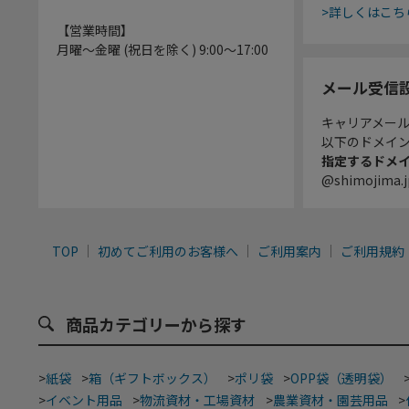
>詳しくはこち
【営業時間】
月曜～金曜 (祝日を除く) 9:00～17:00
メール受信
キャリアメー
以下のドメイ
指定するドメ
@shimojima.j
TOP
初めてご利用のお客様へ
ご利用案内
ご利用規約
商品カテゴリーから探す
>
紙袋
>
箱（ギフトボックス）
>
ポリ袋
>
OPP袋（透明袋）
>
イベント用品
>
物流資材・工場資材
>
農業資材・園芸用品
>