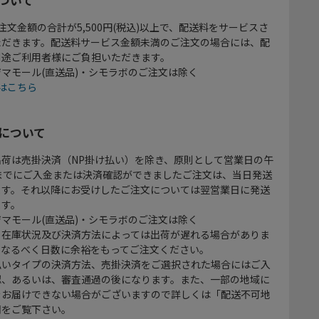
注文金額の合計が5,500円(税込)以上で、配送料をサービスさ
ただきます。配送料サービス金額未満のご注文の場合には、配
別途ご利用者様にご負担いただきます。
マモール(直送品)・シモラボのご注文は除く
はこちら
について
出荷は売掛決済（NP掛け払い）を除き、原則として営業日の午
時までにご入金または決済確認ができましたご注文は、当日発送
ます。それ以降にお受けしたご注文については翌営業日に発送
ます。
マモール(直送品)・シモラボのご注文は除く
、在庫状況及び決済方法によっては出荷が遅れる場合がありま
、なるべく日数に余裕をもってご注文ください。
払いタイプの決済方法、売掛決済をご選択された場合にはご入
認、あるいは、審査通過の後になります。また、一部の地域に
をお届けできない場合がございますので詳しくは「配送不可地
欄をご覧下さい。