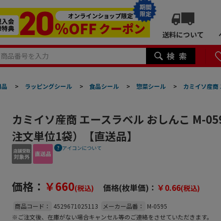
期間
限定
送料について
用品
>
ラッピングシール
>
食品シール
>
惣菜シール
>
カミイソ産商 
カミイソ産商 エースラベル おしんこ M-059
注文単位1袋）【直送品】
アイコンについて
価格：
￥660
価格(枚単価)：
￥0.66
(税込)
(税込)
商品コード：
4529671025113
メーカー品番：
M-0595
※ご注文後、在庫がない場合キャンセル等のご連絡をさせていただきます。