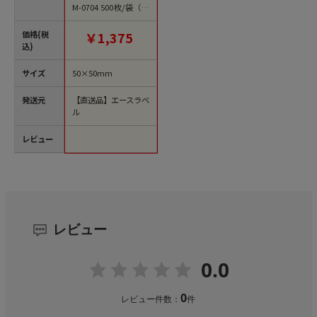
M-0704 500枚/袋（ご
注文単位1袋）【直送
品】
価格(税
￥1,375
込)
サイズ
50×50mm
発送元
【直送品】エースラベ
ル
レビュー
レビュー
0.0
0
レビュー件数：
件