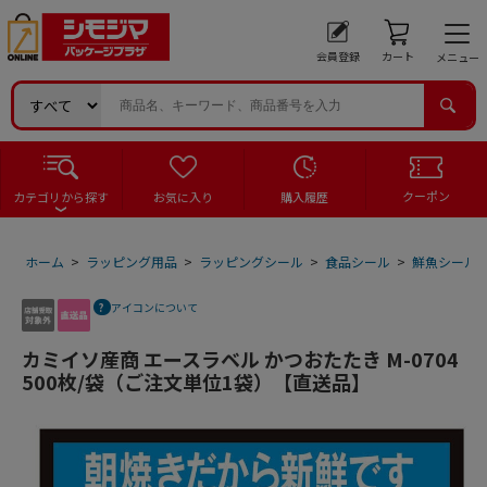
会員登録
カート
メニュー
クーポン
カテゴリから探す
お気に入り
購入履歴
ホーム
>
ラッピング用品
>
ラッピングシール
>
食品シール
>
鮮魚シール
アイコンについて
カミイソ産商 エースラベル かつおたたき M-0704
500枚/袋（ご注文単位1袋）【直送品】