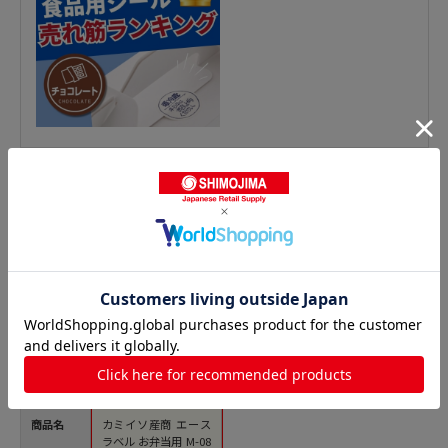
惣菜シールの人気商品との比較
商品名
カミイソ産商 エース
ラベル お弁当用 M-08