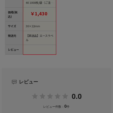
40 1000枚/袋（ご注文
単位1袋）【直送品】
価格(税
￥1,430
込)
サイズ
30×22mm
発送元
【直送品】エースラベ
ル
レビュー
レビュー
0.0
0
レビュー件数：
件