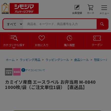
会員登録
カート
メニュー
クーポン
カテゴリから探す
お気に入り
購入履歴
ホーム
>
ラッピング用品
>
ラッピングシール
>
食品シール
>
惣菜シール
アイコンについて
カミイソ産商 エースラベル お弁当用 M-0840
1000枚/袋（ご注文単位1袋）【直送品】