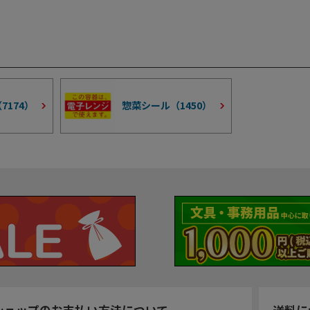
（
7174
）
惣菜シール（
1450
）
ショップのお支払い方法について
送料に