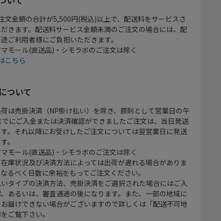
注文金額の合計が5,500円(税込)以上で、配送料をサービスさ
ただきます。配送料サービス金額未満のご注文の場合には、配
別途ご利用者様にご負担いただきます。
マモール(直送品)・シモラボのご注文は除く
はこちら
について
出荷は売掛決済（NP掛け払い）を除き、原則として営業日の午
時までにご入金または決済確認ができましたご注文は、当日発送
ます。それ以降にお受けしたご注文については翌営業日に発送
ます。
マモール(直送品)・シモラボのご注文は除く
、在庫状況及び決済方法によっては出荷が遅れる場合がありま
、なるべく日数に余裕をもってご注文ください。
払いタイプの決済方法、売掛決済をご選択された場合にはご入
認、あるいは、審査通過の後になります。また、一部の地域に
をお届けできない場合がございますので詳しくは「配送不可地
欄をご覧下さい。