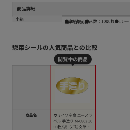
商品詳細
商品説明
メーカー品番
材質
小箱
●金箔押し●入数：1000枚●1シー
M-0863
紙
1束（1000枚）
惣菜シールの人気商品との比較
商品名
カミイソ産商 エースラ
ベル 手造り M-0863 10
00枚/袋（ご注文単位1