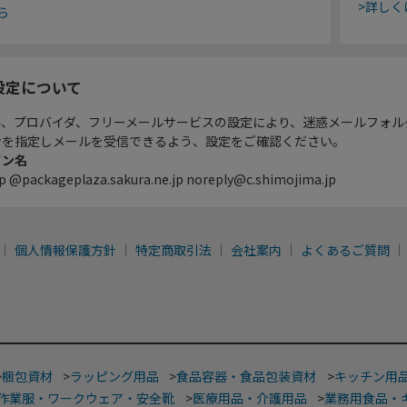
>詳しく
ら
設定について
ル、プロバイダ、フリーメールサービスの設定により、迷惑メールフォル
ンを指定しメールを受信できるよう、設定をご確認ください。
イン名
p @packageplaza.sakura.ne.jp noreply@c.shimojima.jp
個人情報保護方針
特定商取引法
会社案内
よくあるご質問
>
梱包資材
>
ラッピング用品
>
食品容器・食品包装資材
>
キッチン用
作業服・ワークウェア・安全靴
>
医療用品・介護用品
>
業務用食品・