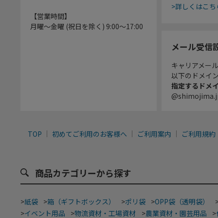
>詳しくはこち
【営業時間】
月曜～金曜 (祝日を除く) 9:00～17:00
メール受信
キャリアメー
以下のドメイ
指定するドメ
@shimojima.j
TOP
初めてご利用のお客様へ
ご利用案内
ご利用規約
商品カテゴリーから探す
>
紙袋
>
箱（ギフトボックス）
>
ポリ袋
>
OPP袋（透明袋）
>
イベント用品
>
物流資材・工場資材
>
農業資材・園芸用品
>