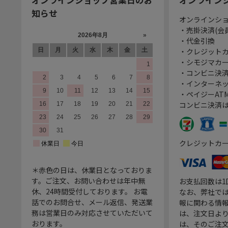
知らせ
オンラインシ
・売掛決済(会
・代金引換
・クレジット
・シモジマカ
・コンビニ決済
・インターネッ
・ペイジーATM
コンビニ決済
クレジットカ
＊赤色の日は、休業日となっておりま
す。ご注文、お問い合わせは年中無
お支払回数は
休、24時間受付しております。 お電
なお、弊社では
話でのお問合せ、メール返信、発送業
報に関わる情
務は営業日のみ対応させていただいて
は、注文日よ
おります。
は、そのご注