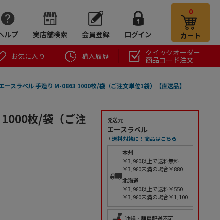
0
ヘルプ
実店舗検索
会員登録
ログイン
カート
クイックオーダー
お気に入り
購入履歴
商品コード注文
エースラベル 手造り M-0863 1000枚/袋（ご注文単位1袋）【直送品】
 1000枚/袋（ご注
発送元
エースラベル
送料対策に！商品はこちら
本州
￥3,980以上で送料無料
￥3,980未満の場合￥880
北海道
￥3,980以上で送料￥550
￥3,980未満の場合￥1,100
沖縄・離島配送不可