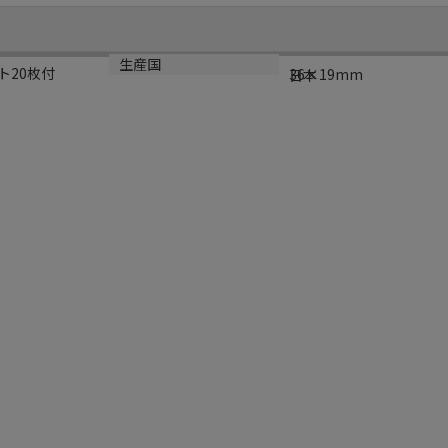
サイズ
生産国
ト20枚付
36×19mm
日本