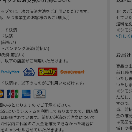
ョップでは、次の決済方法をご利用いただけます。
1回のご
員、かつ事業主のお客様のみご利用可)
せてい
送料を
カード決済
※シモジ
ード決済
>詳しく
(前払い)
トバンキング決済(前払い)
お届け
決済(前払い)
は、以下の店舗がご利用いただけます。
商品の
前11
いたし
ード決済は、以下のものがご利用いただけます。
いたし
※シモジ
ただし
すので
1回のみとなりますのでご了承ください。
尚、前
SSLというシステムを利用しておりますので、個人情
金の確
報は保護されています。前払い決済のご注文について
は商品
り7日以内に代金のご入金を確認できなかった場合に
域」の
文をキャンセルさせていただきます。