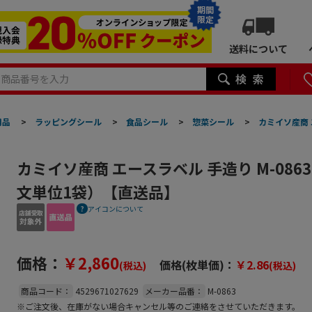
期間
限定
送料について
用品
>
ラッピングシール
>
食品シール
>
惣菜シール
>
カミイソ産商 
カミイソ産商 エースラベル 手造り M-0863
文単位1袋）【直送品】
アイコンについて
価格：
￥2,860
価格(枚単価)：
￥2.86
(税込)
(税込)
商品コード：
4529671027629
メーカー品番：
M-0863
※ご注文後、在庫がない場合キャンセル等のご連絡をさせていただきます。