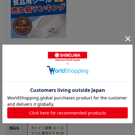
鮮魚シールの人気商品との比較
商品名
カミイソ産商 エース
ラベル 寿司ネタ M-09