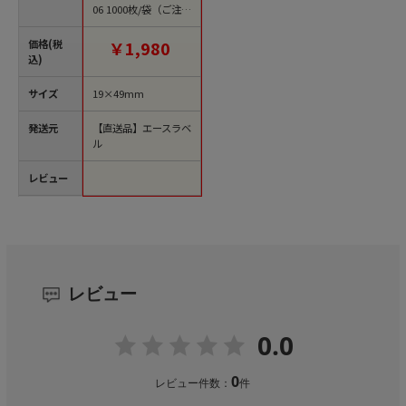
06 1000枚/袋（ご注文
単位1袋）【直送品】
価格(税
￥1,980
込)
サイズ
19×49mm
発送元
【直送品】エースラベ
ル
レビュー
レビュー
0.0
0
レビュー件数：
件