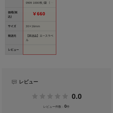
0909 1000枚/袋（ご
注文単位1袋）【直送
品】
価格(税
￥660
込)
サイズ
30×16mm
発送元
【直送品】エースラベ
ル
レビュー
レビュー
0.0
0
レビュー件数：
件