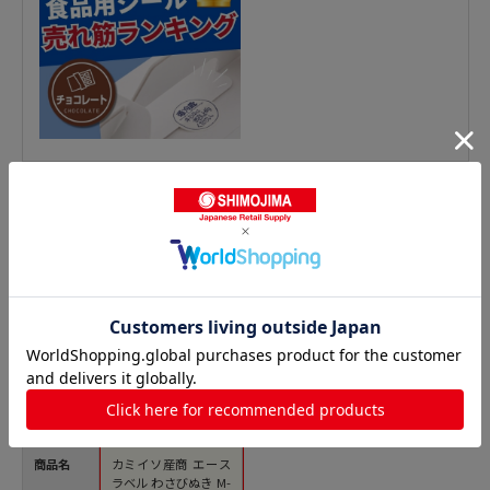
惣菜シールの人気商品との比較
商品名
カミイソ産商 エース
ラベル わさびぬき M-