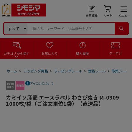
会員登録
カート
メニュー
クーポン
カテゴリから探す
お気に入り
購入履歴
ホーム
>
ラッピング用品
>
ラッピングシール
>
食品シール
>
惣菜シール
アイコンについて
カミイソ産商 エースラベル わさびぬき M-0909
1000枚/袋（ご注文単位1袋）【直送品】