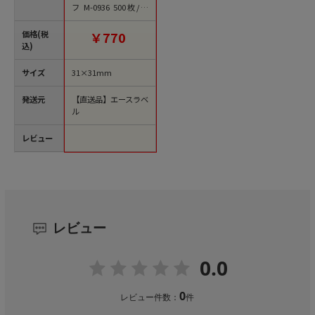
フ M-0936 500枚/袋
（ご注文単位1袋）
【直送品】
価格(税
￥770
込)
サイズ
31×31mm
発送元
【直送品】エースラベ
ル
レビュー
レビュー
0.0
0
レビュー件数：
件