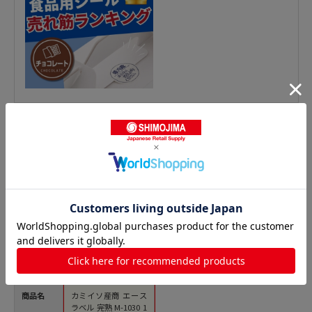
青果シールの人気商品との比較
商品名
カミイソ産商 エース
ラベル 完熟 M-1030 1