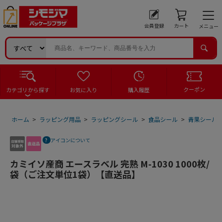
会員登録
カート
メニュー
クーポン
カテゴリから探す
お気に入り
購入履歴
ホーム
>
ラッピング用品
>
ラッピングシール
>
食品シール
>
青果シール
アイコンについて
カミイソ産商 エースラベル 完熟 M-1030 1000枚/
袋（ご注文単位1袋）【直送品】