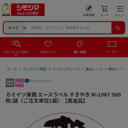
会員登録
カート
メニュー
クーポン
カテゴリから探す
お気に入り
購入履歴
ホーム
>
ラッピング用品
>
ラッピングシール
>
食品シール
>
精肉シール
アイコンについて
カミイソ産商 エースラベル すきやき M-1067 500
枚/袋（ご注文単位1袋）【直送品】