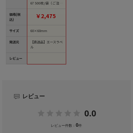
67 500枚/袋（ご注文
単位1袋）【直送品】
価格(税
￥2,475
込)
サイズ
60×60mm
発送元
【直送品】エースラベ
ル
レビュー
レビュー
0.0
0
レビュー件数：
件