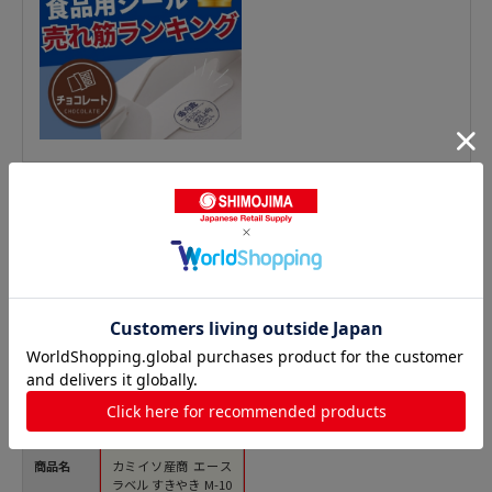
精肉シールの人気商品との比較
商品名
カミイソ産商 エース
ラベル すきやき M-10