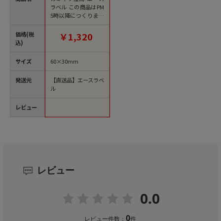
ラベル この商品はPM
5時以降につくりまし
た M-1081 750枚/袋
（ご注文単位1袋）
価格(税
￥1,320
【直送品】
込)
サイズ
60×30mm
発送元
【直送品】エースラベ
ル
レビュー
レビュー
0.0
0
レビュー件数：
件