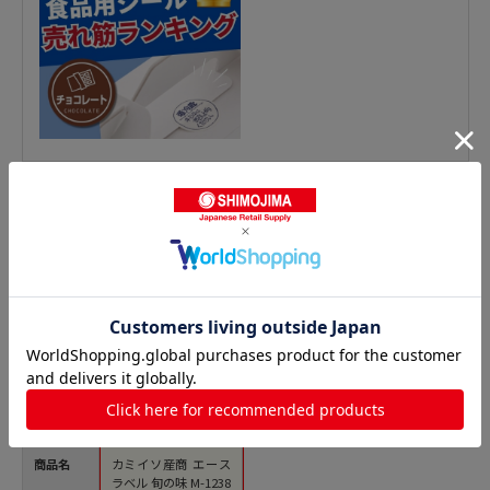
鮮魚シールの人気商品との比較
商品名
カミイソ産商 エース
ラベル 旬の味 M-1238