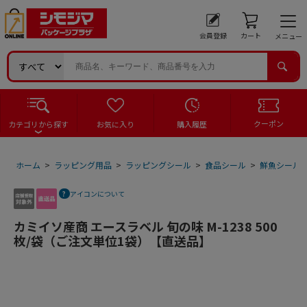
会員登録
カート
メニュー
クーポン
カテゴリから探す
お気に入り
購入履歴
ホーム
>
ラッピング用品
>
ラッピングシール
>
食品シール
>
鮮魚シール
アイコンについて
カミイソ産商 エースラベル 旬の味 M-1238 500
枚/袋（ご注文単位1袋）【直送品】