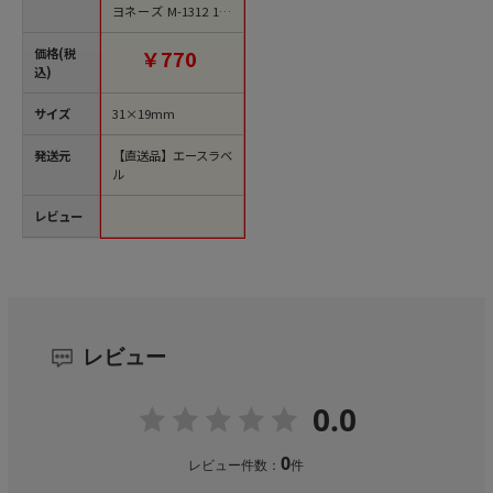
ヨネーズ M-1312 100
0枚/袋（ご注文単位1
袋）【直送品】
価格(税
￥770
込)
サイズ
31×19mm
発送元
【直送品】エースラベ
ル
レビュー
レビュー
0.0
0
レビュー件数：
件