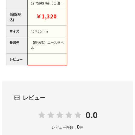
19 750枚/袋（ご注文
単位1袋）【直送品】
価格(税
￥1,320
込)
サイズ
45×30mm
発送元
【直送品】エースラベ
ル
レビュー
レビュー
0.0
0
レビュー件数：
件