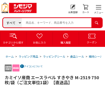
会員登録
カート
メニュー
クーポン
カテゴリから探す
お気に入り
購入履歴
ホーム
>
ラッピング用品
>
ラッピングシール
>
食品シール
>
精肉シール
アイコンについて
カミイソ産商 エースラベル すきやき M-2519 750
枚/袋（ご注文単位1袋）【直送品】