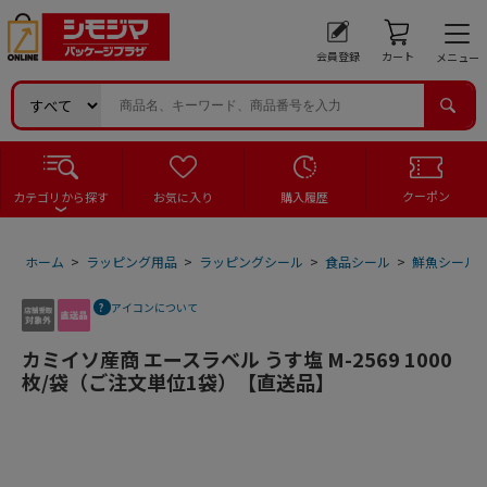
会員登録
カート
メニュー
クーポン
カテゴリから探す
お気に入り
購入履歴
ホーム
>
ラッピング用品
>
ラッピングシール
>
食品シール
>
鮮魚シール
アイコンについて
カミイソ産商 エースラベル うす塩 M-2569 1000
枚/袋（ご注文単位1袋）【直送品】