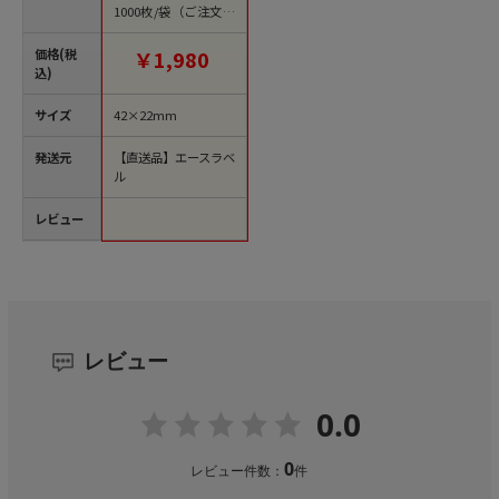
1000枚/袋（ご注文単
位1袋）【直送品】
価格(税
￥1,980
込)
サイズ
42×22mm
発送元
【直送品】エースラベ
ル
レビュー
レビュー
0.0
0
レビュー件数：
件