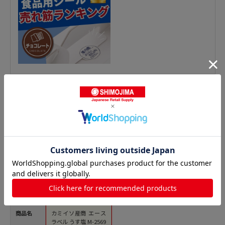
鮮魚シールの人気商品との比較
商品名
カミイソ産商 エース
ラベル うす塩 M-2569