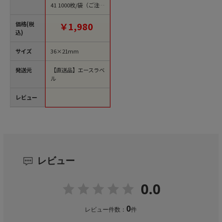
41 1000枚/袋（ご注文
単位1袋）【直送品】
価格(税
￥1,980
込)
サイズ
36×21mm
発送元
【直送品】エースラベ
ル
レビュー
レビュー
0.0
0
レビュー件数：
件