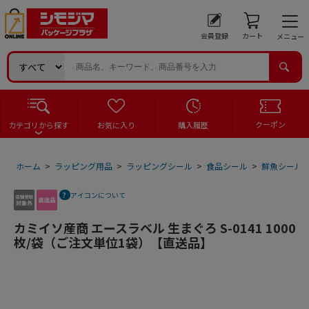
会員登録
カート
メニュー
クーポン
カテゴリから探す
お気に入り
購入履歴
ホーム
>
ラッピング用品
>
ラッピングシール
>
食品シール
>
鮮魚シール
アイコンについて
カミイソ産商 エースラベル 生まぐろ S-0141 1000
枚/袋（ご注文単位1袋）【直送品】