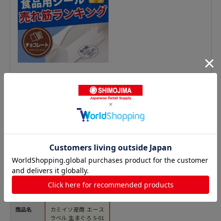
鮮魚シールの人気商品との比較
商品名
カミイソ産商 エース
ラベル 生まぐろ S-01