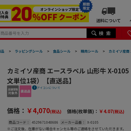
期間
限定
送料について
用品
>
ラッピングシール
>
食品シール
>
精肉シール
>
カミイソ産商 
カミイソ産商 エースラベル 山形牛 X-0105 
文単位1袋）【直送品】
アイコンについて
価格：
￥4,070
価格(枚単価)：
￥4.07
(税込)
(税込)
商品コード：
4529671048686
メーカー品番：
X-0105
※ご注文後、在庫がない場合キャンセル等のご連絡をさせていただきます。