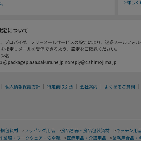
>詳しく
ら
設定について
ル、プロバイダ、フリーメールサービスの設定により、迷惑メールフォル
ンを指定しメールを受信できるよう、設定をご確認ください。
イン名
p @packageplaza.sakura.ne.jp noreply@c.shimojima.jp
個人情報保護方針
特定商取引法
会社案内
よくあるご質問
>
梱包資材
>
ラッピング用品
>
食品容器・食品包装資材
>
キッチン用
作業服・ワークウェア・安全靴
>
医療用品・介護用品
>
業務用食品・