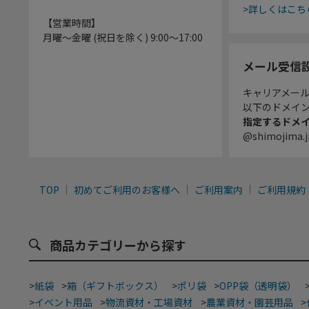
>詳しくはこち
【営業時間】
月曜～金曜 (祝日を除く) 9:00～17:00
メール受信
キャリアメー
以下のドメイ
指定するドメ
@shimojima.j
TOP
初めてご利用のお客様へ
ご利用案内
ご利用規約
商品カテゴリーから探す
>
紙袋
>
箱（ギフトボックス）
>
ポリ袋
>
OPP袋（透明袋）
>
イベント用品
>
物流資材・工場資材
>
農業資材・園芸用品
>