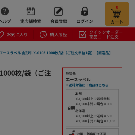
0
ヘルプ
実店舗検索
会員登録
ログイン
カート
クイックオーダー
お気に入り
購入履歴
商品コード注文
エースラベル 山形牛 X-0105 1000枚/袋（ご注文単位1袋）【直送品】
1000枚/袋（ご注
発送元
エースラベル
送料対策に！商品はこちら
本州
￥3,980以上で送料無料
￥3,980未満の場合￥880
北海道
￥3,980以上で送料￥550
￥3,980未満の場合￥1,100
沖縄・離島配送不可