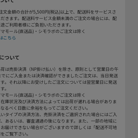
注文金額の合計が5,500円(税込)以上で、配送料をサービスさ
ただきます。配送料サービス金額未満のご注文の場合には、配
別途ご利用者様にご負担いただきます。
マモール(直送品)・シモラボのご注文は除く
はこちら
について
出荷は売掛決済（NP掛け払い）を除き、原則として営業日の午
時までにご入金または決済確認ができましたご注文は、当日発送
ます。それ以降にお受けしたご注文については翌営業日に発送
ます。
マモール(直送品)・シモラボのご注文は除く
、在庫状況及び決済方法によっては出荷が遅れる場合がありま
、なるべく日数に余裕をもってご注文ください。
払いタイプの決済方法、売掛決済をご選択された場合にはご入
認、あるいは、審査通過の後になります。また、一部の地域に
をお届けできない場合がございますので詳しくは「配送不可地
欄をご覧下さい。