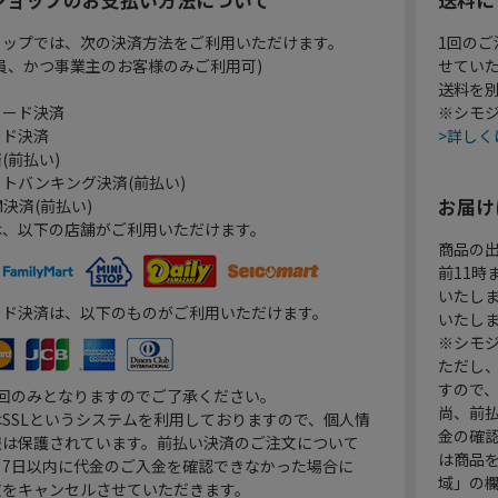
ョップでは、次の決済方法をご利用いただけます。
1回のご
員、かつ事業主のお客様のみご利用可)
せてい
送料を
カード決済
※シモジ
ード決済
>詳しく
(前払い)
トバンキング決済(前払い)
お届け
決済(前払い)
は、以下の店舗がご利用いただけます。
商品の
前11
いたし
ード決済は、以下のものがご利用いただけます。
いたし
※シモジ
ただし
すので
1回のみとなりますのでご了承ください。
尚、前
SSLというシステムを利用しておりますので、個人情
金の確
報は保護されています。前払い決済のご注文について
は商品
り7日以内に代金のご入金を確認できなかった場合に
域」の
文をキャンセルさせていただきます。