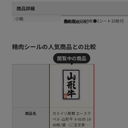
商品詳細
商品説明
メーカー品番
材質
小箱
●入数：1000枚●1シート10枚付
X-0105
雲竜和紙
1束（1000枚）
精肉シールの人気商品との比較
商品名
カミイソ産商 エースラ
ベル 山形牛 X-0105 10
00枚/袋（ご注文単位1