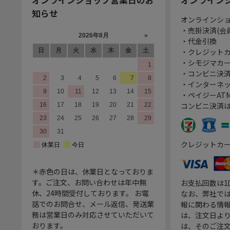
知らせ
オンラインシ
・売掛決済(会
・代金引換
・クレジット
・シモジマカ
・コンビニ決済
・インターネッ
・ペイジーATM
コンビニ決済
クレジットカ
＊赤色の日は、休業日となっておりま
す。ご注文、お問い合わせは年中無
お支払回数は
休、24時間受付しております。 お電
なお、弊社では
話でのお問合せ、メール返信、発送業
報に関わる情
務は営業日のみ対応させていただいて
は、注文日よ
おります。
は、そのご注