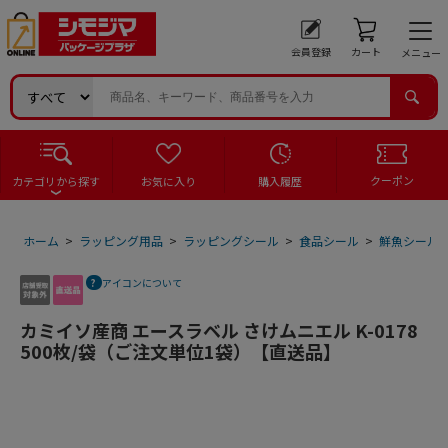
会員登録
カート
メニュー
クーポン
カテゴリから探す
お気に入り
購入履歴
ホーム
>
ラッピング用品
>
ラッピングシール
>
食品シール
>
鮮魚シール
アイコンについて
カミイソ産商 エースラベル さけムニエル K-0178
500枚/袋（ご注文単位1袋）【直送品】