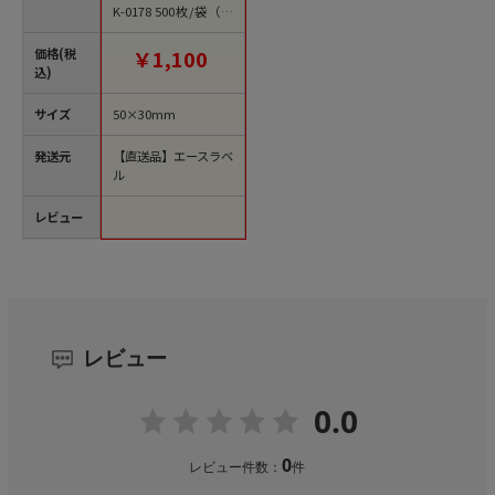
K-0178 500枚/袋（ご
注文単位1袋）【直送
品】
価格(税
￥1,100
込)
サイズ
50×30mm
発送元
【直送品】エースラベ
ル
レビュー
レビュー
0.0
0
レビュー件数：
件