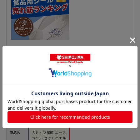
鮮魚シールの人気商品との比較
商品名
カミイソ産商 エース
ラベル さけムニエル