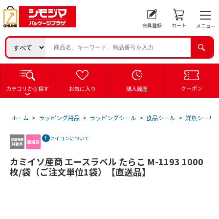
会員登録
カート
メニュー
クーポン
カテゴリから探す
お気に入り
購入履歴
ホーム
>
ラッピング用品
>
ラッピングシール
>
食品シール
>
鮮魚シール
アイコンについて
カミイソ産商 エースラベル たらこ M-1193 1000
枚/袋（ご注文単位1袋）【直送品】