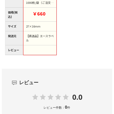
1000枚/袋（ご注文単
位1袋）【直送品】
価格(税
￥660
込)
サイズ
27×16mm
発送元
【直送品】エースラベ
ル
レビュー
レビュー
0.0
0
レビュー件数：
件