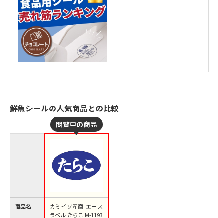
鮮魚シールの人気商品との比較
商品名
カミイソ産商 エース
ラベル たらこ M-1193