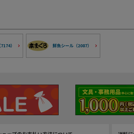
（
7174
）
鮮魚シール（
2087
）
ショップのお支払い方法について
送料に