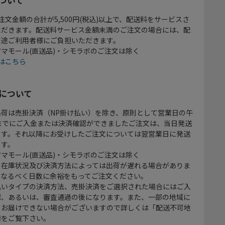
注文金額の合計が5,500円(税込)以上で、配送料をサービスさ
ただきます。配送料サービス金額未満のご注文の場合には、配
別途ご利用者様にご負担いただきます。
マモール(直送品)・シモラボのご注文は除く
はこちら
について
出荷は売掛決済（NP掛け払い）を除き、原則として営業日の午
時までにご入金または決済確認ができましたご注文は、当日発送
ます。それ以降にお受けしたご注文については翌営業日に発送
ます。
マモール(直送品)・シモラボのご注文は除く
、在庫状況及び決済方法によっては出荷が遅れる場合がありま
、なるべく日数に余裕をもってご注文ください。
払いタイプの決済方法、売掛決済をご選択された場合にはご入
認、あるいは、審査通過の後になります。また、一部の地域に
をお届けできない場合がございますので詳しくは「配送不可地
欄をご覧下さい。