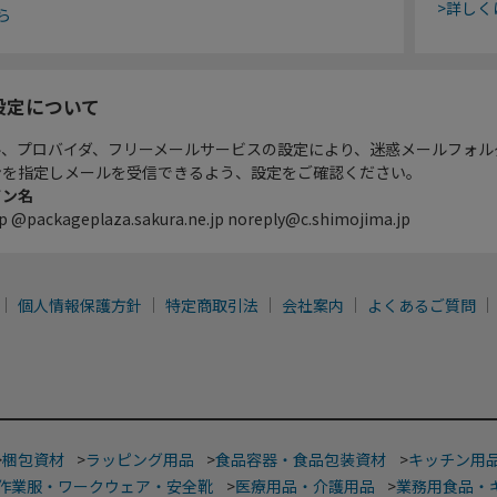
>詳しく
ら
設定について
ル、プロバイダ、フリーメールサービスの設定により、迷惑メールフォル
ンを指定しメールを受信できるよう、設定をご確認ください。
イン名
p @packageplaza.sakura.ne.jp noreply@c.shimojima.jp
個人情報保護方針
特定商取引法
会社案内
よくあるご質問
>
梱包資材
>
ラッピング用品
>
食品容器・食品包装資材
>
キッチン用
作業服・ワークウェア・安全靴
>
医療用品・介護用品
>
業務用食品・