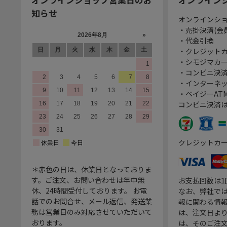
知らせ
オンラインシ
・売掛決済(会
・代金引換
・クレジット
・シモジマカ
・コンビニ決済
・インターネッ
・ペイジーATM
コンビニ決済
クレジットカ
＊赤色の日は、休業日となっておりま
す。ご注文、お問い合わせは年中無
お支払回数は
休、24時間受付しております。 お電
なお、弊社では
話でのお問合せ、メール返信、発送業
報に関わる情
務は営業日のみ対応させていただいて
は、注文日よ
おります。
は、そのご注