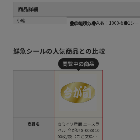
商品詳細
商品説明
メーカー品番
材質
小箱
●金箔押し●入数：1000枚●1シー
S-0088
紙
1束（1000枚）
鮮魚シールの人気商品との比較
商品名
カミイソ産商 エースラ
ベル 今が旬 S-0088 10
00枚/袋（ご注文単位1