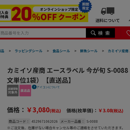
期間
限定
送料について
用品
>
ラッピングシール
>
食品シール
>
鮮魚シール
>
カミイソ産商 
カミイソ産商 エースラベル 今が旬 S-0088
文単位1袋）【直送品】
アイコンについて
価格：
￥3,080
価格(枚単価)：
￥3.08
(税込)
(税込)
商品コード：
4529671062026
メーカー品番：
S-0088
※ご注文後、在庫がない場合キャンセル等のご連絡をさせていただきます。