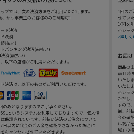
ョップでは、次の決済方法をご利用いただけます。
1回のご
員、かつ事業主のお客様のみご利用可)
せてい
送料を
カード決済
※シモジ
ード決済
>詳しく
(前払い)
トバンキング決済(前払い)
お届け
決済(前払い)
は、以下の店舗がご利用いただけます。
商品の
前11
いたし
ード決済は、以下のものがご利用いただけます。
いたし
※シモジ
ただし
すので
1回のみとなりますのでご了承ください。
尚、前
SSLというシステムを利用しておりますので、個人情
金の確
報は保護されています。前払い決済のご注文について
は商品
り7日以内に代金のご入金を確認できなかった場合に
域」の
文をキャンセルさせていただきます。