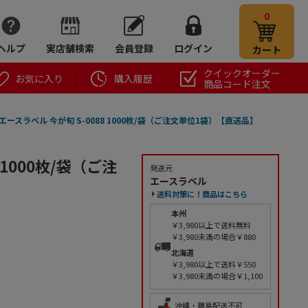
0
ヘルプ
実店舗検索
会員登録
ログイン
カート
クイックオーダー
お気に入り
購入履歴
商品コード注文
エースラベル 今が旬 S-0088 1000枚/袋（ご注文単位1袋）【直送品】
 1000枚/袋（ご注
発送元
エースラベル
送料対策に！商品はこちら
本州
￥3,980以上で送料無料
￥3,980未満の場合￥880
北海道
￥3,980以上で送料￥550
￥3,980未満の場合￥1,100
沖縄・離島配送不可