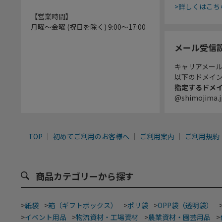
>詳しくはこち
【営業時間】
月曜～金曜 (祝日を除く) 9:00～17:00
メール受信
キャリアメー
以下のドメイ
指定するドメ
@shimojima.j
TOP
初めてご利用のお客様へ
ご利用案内
ご利用規約
商品カテゴリーから探す
>
紙袋
>
箱（ギフトボックス）
>
ポリ袋
>
OPP袋（透明袋）
>
イベント用品
>
物流資材・工場資材
>
農業資材・園芸用品
>