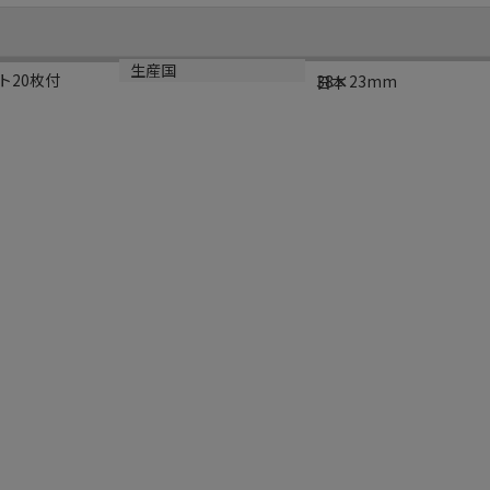
サイズ
生産国
ト20枚付
38×23mm
日本