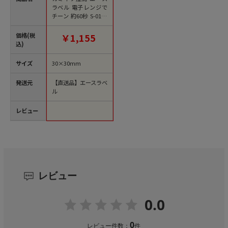
ラベル 電子レンジで
チーン 約60秒 S-0171
750枚/袋（ご注文単
位1袋）【直送品】
価格(税
￥1,155
込)
サイズ
30×30mm
発送元
【直送品】エースラベ
ル
レビュー
レビュー
0.0
0
レビュー件数：
件