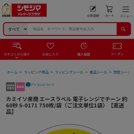
会員登録
カート
メニュー
クーポン
カテゴリから探す
お気に入り
購入履歴
ホーム
>
ラッピング用品
>
ラッピングシール
>
食品シール
>
惣菜シール
アイコンについて
カミイソ産商 エースラベル 電子レンジでチーン 約
60秒 S-0171 750枚/袋（ご注文単位1袋）【直送
品】