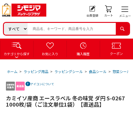
会員登録
カート
メニュー
クーポン
カテゴリから探す
お気に入り
購入履歴
ホーム
>
ラッピング用品
>
ラッピングシール
>
食品シール
>
惣菜シール
アイコンについて
カミイソ産商 エースラベル 冬の味覚 ダ円 S-0267
1000枚/袋（ご注文単位1袋）【直送品】