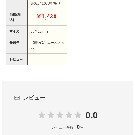
S-0267 1000枚/袋（ご
注文単位1袋）【直送
品】
価格(税
￥1,430
込)
サイズ
35×25mm
発送元
【直送品】エースラベ
ル
レビュー
レビュー
0.0
0
レビュー件数：
件