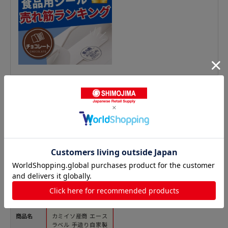
惣菜シールの人気商品との比較
商品名
カミイソ産商 エース
ラベル 手造り自家製