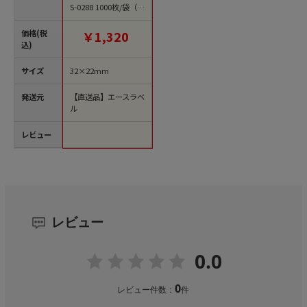
S-0288 1000枚/袋（ご
注文単位1袋）【直送
品】
価格(税
￥1,320
込)
サイズ
32×22mm
発送元
【直送品】エースラベ
ル
レビュー
レビュー
0.0
0
レビュー件数：
件