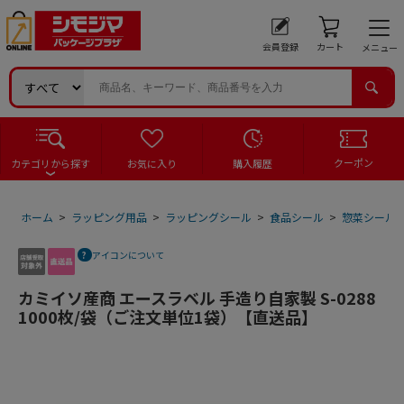
会員登録
カート
メニュー
クーポン
カテゴリから探す
お気に入り
購入履歴
ホーム
>
ラッピング用品
>
ラッピングシール
>
食品シール
>
惣菜シール
アイコンについて
カミイソ産商 エースラベル 手造り自家製 S-0288
1000枚/袋（ご注文単位1袋）【直送品】