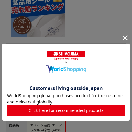
鮮魚シールの人気商品との比較
商品名
カミイソ産商 エース
ラベル 中辛塩 Q-0016