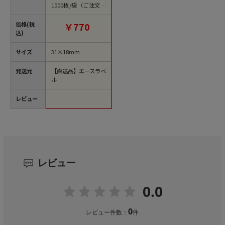
1000枚/袋（ご注文単
位1袋）【直送品】
価格(税
￥770
込)
サイズ
31×18mm
発送元
【直送品】エースラベ
ル
レビュー
レビュー
0.0
0
レビュー件数：
件