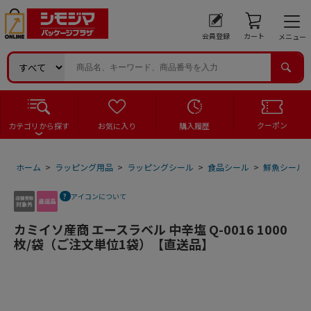
会員登録
カート
メニュー
クーポン
カテゴリから探す
お気に入り
購入履歴
ホーム
>
ラッピング用品
>
ラッピングシール
>
食品シール
>
鮮魚シール
アイコンについて
カミイソ産商 エースラベル 中辛塩 Q-0016 1000
枚/袋（ご注文単位1袋）【直送品】