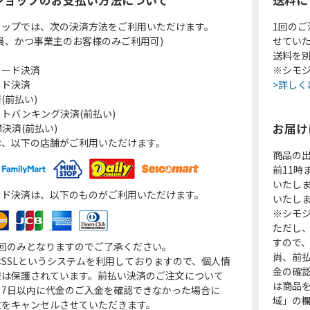
ョップでは、次の決済方法をご利用いただけます。
1回のご
員、かつ事業主のお客様のみご利用可)
せてい
送料を
カード決済
※シモジ
ード決済
>詳しく
(前払い)
トバンキング決済(前払い)
お届け
決済(前払い)
は、以下の店舗がご利用いただけます。
商品の
前11
いたし
ード決済は、以下のものがご利用いただけます。
いたし
※シモジ
ただし
すので
1回のみとなりますのでご了承ください。
尚、前
SSLというシステムを利用しておりますので、個人情
金の確
報は保護されています。前払い決済のご注文について
は商品
り7日以内に代金のご入金を確認できなかった場合に
域」の
文をキャンセルさせていただきます。