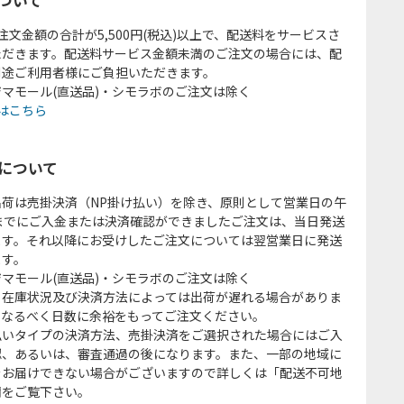
注文金額の合計が5,500円(税込)以上で、配送料をサービスさ
ただきます。配送料サービス金額未満のご注文の場合には、配
別途ご利用者様にご負担いただきます。
マモール(直送品)・シモラボのご注文は除く
はこちら
について
出荷は売掛決済（NP掛け払い）を除き、原則として営業日の午
時までにご入金または決済確認ができましたご注文は、当日発送
ます。それ以降にお受けしたご注文については翌営業日に発送
ます。
マモール(直送品)・シモラボのご注文は除く
、在庫状況及び決済方法によっては出荷が遅れる場合がありま
、なるべく日数に余裕をもってご注文ください。
払いタイプの決済方法、売掛決済をご選択された場合にはご入
認、あるいは、審査通過の後になります。また、一部の地域に
をお届けできない場合がございますので詳しくは「配送不可地
欄をご覧下さい。