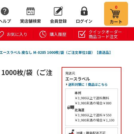
0
ヘルプ
実店舗検索
会員登録
ログイン
カート
クイックオーダー
お気に入り
購入履歴
商品コード注文
エースラベル 皮なし M-0285 1000枚/袋（ご注文単位1袋）【直送品】
 1000枚/袋（ご注
発送元
エースラベル
送料対策に！商品はこちら
本州
￥3,980以上で送料無料
￥3,980未満の場合￥880
北海道
￥3,980以上で送料￥550
￥3,980未満の場合￥1,100
沖縄・離島配送不可