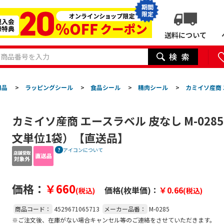
期間
限定
送料について
用品
>
ラッピングシール
>
食品シール
>
精肉シール
>
カミイソ産商 
カミイソ産商 エースラベル 皮なし M-0285
文単位1袋）【直送品】
アイコンについて
価格：
￥660
価格(枚単価)：
￥0.66
(税込)
(税込)
商品コード：
4529671065713
メーカー品番：
M-0285
※ご注文後、在庫がない場合キャンセル等のご連絡をさせていただきます。