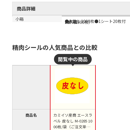
商品詳細
商品説明
メーカー品番
材質
小箱
●入数：1000枚●1シート20枚付
M-0285
光沢紙
1束（1000枚）
精肉シールの人気商品との比較
商品名
カミイソ産商 エースラ
ベル 皮なし M-0285 10
00枚/袋（ご注文単位1