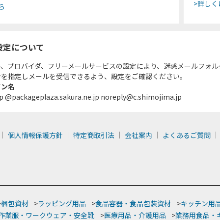
>詳しく
ら
設定について
ル、プロバイダ、フリーメールサービスの設定により、迷惑メールフォル
ンを指定しメールを受信できるよう、設定をご確認ください。
イン名
p @packageplaza.sakura.ne.jp noreply@c.shimojima.jp
個人情報保護方針
特定商取引法
会社案内
よくあるご質問
>
梱包資材
>
ラッピング用品
>
食品容器・食品包装資材
>
キッチン用
作業服・ワークウェア・安全靴
>
医療用品・介護用品
>
業務用食品・