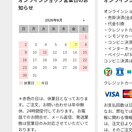
知らせ
オンラインシ
・売掛決済(会
・代金引換
・クレジット
・シモジマカ
・コンビニ決済
・インターネッ
・ペイジーATM
コンビニ決済
クレジットカ
＊赤色の日は、休業日となっておりま
す。ご注文、お問い合わせは年中無
お支払回数は
休、24時間受付しております。 お電
なお、弊社では
話でのお問合せ、メール返信、発送業
報に関わる情
務は営業日のみ対応させていただいて
は、注文日よ
おります。
は、そのご注