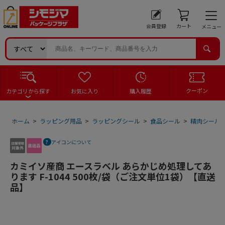
会員登録
カート
メニュー
クーポン
カテゴリから探す
お気に入り
購入履歴
ホーム
>
ラッピング用品
>
ラッピングシール
>
食品シール
>
精肉シール
アイコンについて
カミイソ産商 エースラベル あらかじめ処理してあ
ります F-1044 500枚/袋（ご注文単位1袋）【直送
品】