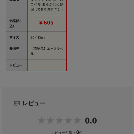
ラベル あらかじめ処
理してあります F-104
4 500枚/袋（ご注文単
位1袋）【直送品】
価格(税
￥605
込)
サイズ
30×15mm
発送元
【直送品】エースラベ
ル
レビュー
レビュー
0.0
0
レビュー件数：
件