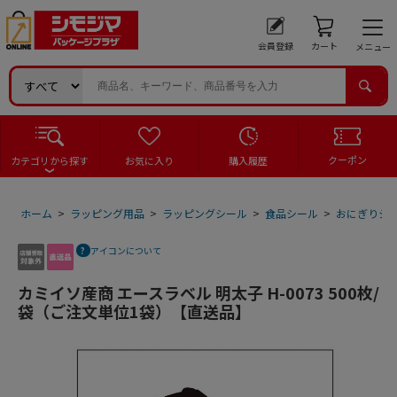
会員登録
カート
メニュー
クーポン
カテゴリから探す
お気に入り
購入履歴
ホーム
>
ラッピング用品
>
ラッピングシール
>
食品シール
>
おにぎりシ
アイコンについて
カミイソ産商 エースラベル 明太子 H-0073 500枚/
袋（ご注文単位1袋）【直送品】