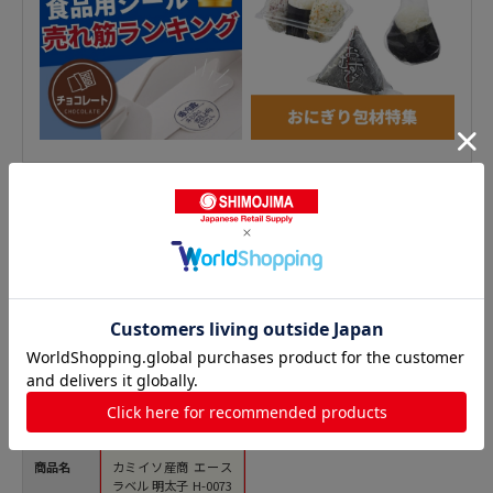
おにぎりシールの人気商品との比較
商品名
カミイソ産商 エース
ラベル 明太子 H-0073