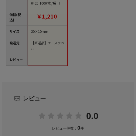
0425 1000枚/袋（ご
注文単位1袋）【直送
品】
価格(税
￥1,210
込)
サイズ
20×10mm
発送元
【直送品】エースラベ
ル
レビュー
レビュー
0.0
0
レビュー件数：
件