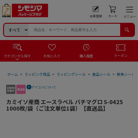
会員登録
カート
メニュー
クーポン
カテゴリから探す
お気に入り
購入履歴
ホーム
>
ラッピング用品
>
ラッピングシール
>
食品シール
>
鮮魚シール
アイコンについて
カミイソ産商 エースラベル バチマグロ S-0425
1000枚/袋（ご注文単位1袋）【直送品】