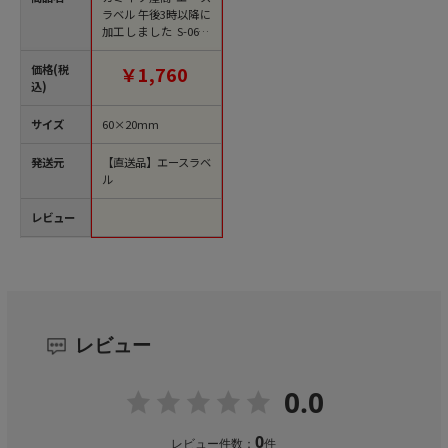
ラベル 午後3時以降に
加工しました S-0636
1000枚/袋（ご注文単
位1袋）【直送品】
価格(税
￥1,760
込)
サイズ
60×20mm
発送元
【直送品】エースラベ
ル
レビュー
レビュー
0.0
0
レビュー件数：
件