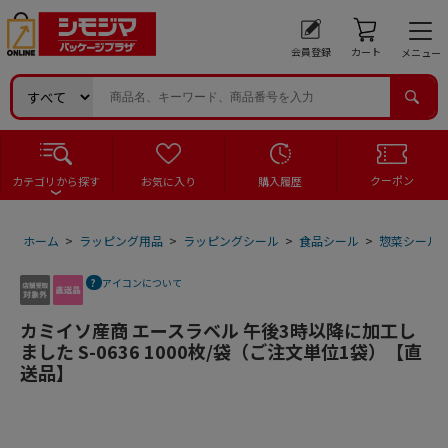
会員登録
カート
メニュー
クーポン
カテゴリから探す
お気に入り
購入履歴
ホーム
>
ラッピング用品
>
ラッピングシール
>
食品シール
>
惣菜シール
アイコンについて
カミイソ産商 エースラベル 午後3時以降に加工し
ました S-0636 1000枚/袋（ご注文単位1袋）【直
送品】