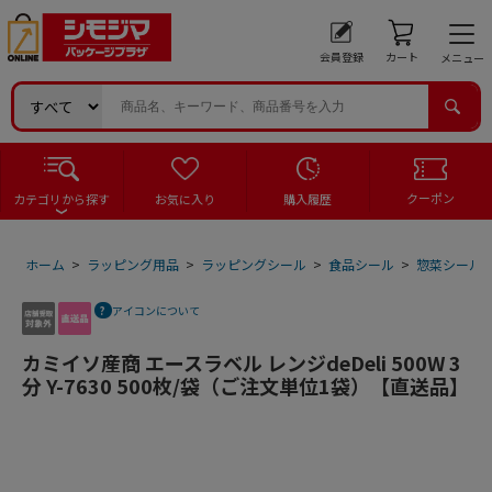
会員登録
カート
メニュー
クーポン
カテゴリから探す
お気に入り
購入履歴
ホーム
>
ラッピング用品
>
ラッピングシール
>
食品シール
>
惣菜シール
アイコンについて
カミイソ産商 エースラベル レンジdeDeli 500W 3
分 Y-7630 500枚/袋（ご注文単位1袋）【直送品】