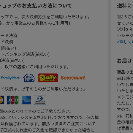
ショップのお支払い方法について
送料に
ョップでは、次の決済方法をご利用いただけます。
1回のご
員、かつ事業主のお客様のみご利用可)
せてい
送料を
カード決済
※シモジ
ード決済
>詳しく
(前払い)
トバンキング決済(前払い)
お届け
決済(前払い)
は、以下の店舗がご利用いただけます。
商品の
前11
いたし
ード決済は、以下のものがご利用いただけます。
いたし
※シモジ
ただし
すので
1回のみとなりますのでご了承ください。
尚、前
SSLというシステムを利用しておりますので、個人情
金の確
報は保護されています。前払い決済のご注文について
は商品
り7日以内に代金のご入金を確認できなかった場合に