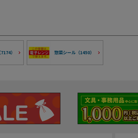
（
7174
）
惣菜シール（
1450
）