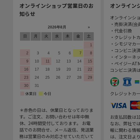
オンラインショップ営業日のお
オンライン
知らせ
オンラインシ
・売掛決済(会
・代金引換
・クレジット
・シモジマカ
・コンビニ決済
・インターネッ
・ペイジーATM
コンビニ決済
クレジットカ
＊赤色の日は、休業日となっておりま
す。ご注文、お問い合わせは年中無
お支払回数は
休、24時間受付しております。 お電
なお、弊社では
話でのお問合せ、メール返信、発送業
報に関わる情
務は営業日のみ対応させていただいて
は、注文日よ