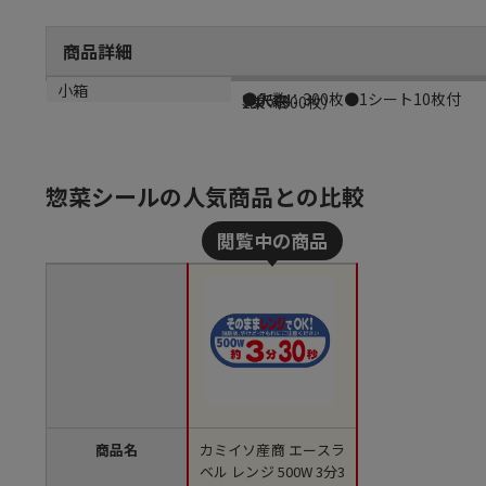
商品詳細
商品説明
メーカー品番
材質
小箱
●入数：300枚●1シート10枚付
S-0644
光沢紙
1束（300枚）
惣菜シールの人気商品との比較
商品名
カミイソ産商 エースラ
ベル レンジ 500W 3分3