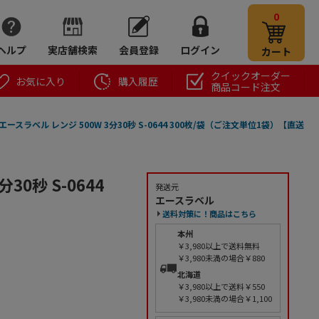
0
ヘルプ
実店舗検索
会員登録
ログイン
カート
クイックオーダー
お気に入り
購入履歴
商品コード注文
ースラベル レンジ 500W 3分30秒 S-0644 300枚/袋（ご注文単位1袋）【直送
0秒 S-0644
発送元
エースラベル
送料対策に！商品はこちら
本州
￥3,980以上で送料無料
￥3,980未満の場合￥880
北海道
￥3,980以上で送料￥550
￥3,980未満の場合￥1,100