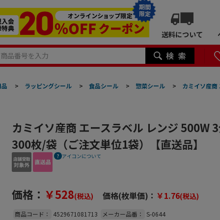
期間
限定
送料について
用品
>
ラッピングシール
>
食品シール
>
惣菜シール
>
カミイソ産商 エ
カミイソ産商 エースラベル レンジ 500W 3分3
300枚/袋（ご注文単位1袋）【直送品】
アイコンについて
価格：
￥528
価格(枚単価)：
￥1.76
(税込)
(税込)
商品コード：
4529671081713
メーカー品番：
S-0644