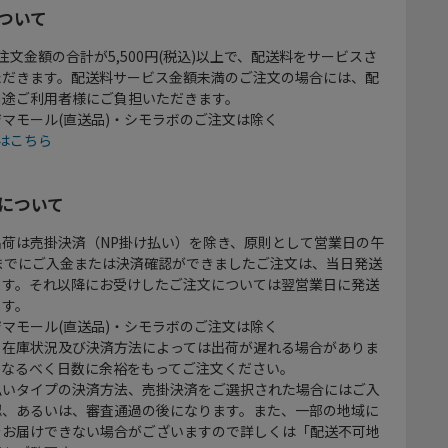
ついて
注文金額の合計が5,500円(税込)以上で、配送料をサービスさ
ただきます。配送料サービス金額未満のご注文の場合には、配
別途ご利用者様にご負担いただきます。
マモール(直送品)・シモラボのご注文は除く
はこちら
について
出荷は売掛決済（NP掛け払い）を除き、原則として営業日の午
時までにご入金または決済確認ができましたご注文は、当日発送
ます。それ以降にお受けしたご注文については翌営業日に発送
ます。
マモール(直送品)・シモラボのご注文は除く
、在庫状況及び決済方法によっては出荷が遅れる場合がありま
、なるべく日数に余裕をもってご注文ください。
払いタイプの決済方法、売掛決済をご選択された場合にはご入
認、あるいは、審査通過の後になります。また、一部の地域に
をお届けできない場合がございますので詳しくは「配送不可地