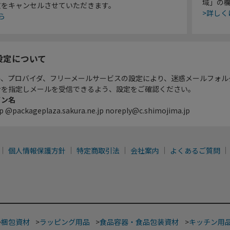
域」の
文をキャンセルさせていただきます。
>詳しく
ら
設定について
ル、プロバイダ、フリーメールサービスの設定により、迷惑メールフォル
ンを指定しメールを受信できるよう、設定をご確認ください。
イン名
p @packageplaza.sakura.ne.jp noreply@c.shimojima.jp
個人情報保護方針
特定商取引法
会社案内
よくあるご質問
>
梱包資材
>
ラッピング用品
>
食品容器・食品包装資材
>
キッチン用