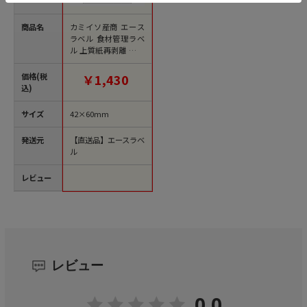
商品名
カミイソ産商 エース
ラベル 食材管理ラベ
ル 上質紙再剥離 土曜
日 B-0914 500枚/袋
（ご注文単位1袋）
価格(税
￥1,430
【直送品】
込)
サイズ
42×60mm
発送元
【直送品】エースラベ
ル
レビュー
レビュー
0.0