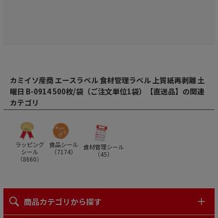
カミイソ産商 エースラベル 食材管理ラベル 上質紙再剥離 土
曜日 B-0914 500枚/袋（ご注文単位1袋）【直送品】の関連
カテゴリ
ラッピング
食品シール
食材管理シール
シール
（
7174
）
（
45
）
（
8660
）
商品カテゴリから探す