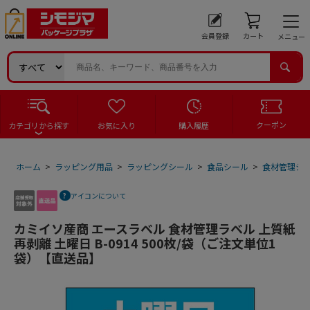
会員登録
カート
メニュー
クーポン
カテゴリから探す
お気に入り
購入履歴
ホーム
>
ラッピング用品
>
ラッピングシール
>
食品シール
>
食材管理シ
アイコンについて
カミイソ産商 エースラベル 食材管理ラベル 上質紙
再剥離 土曜日 B-0914 500枚/袋（ご注文単位1
袋）【直送品】