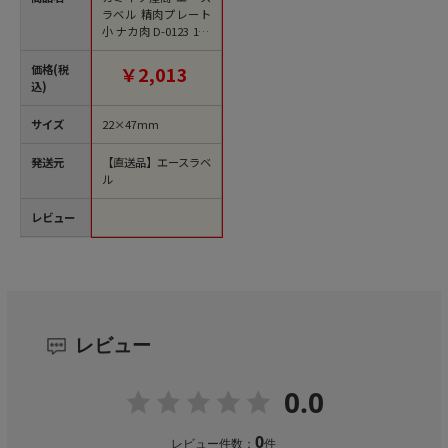
ラベル 精肉プレート
小 ナカ肉 D-0123 100
枚/袋（ご注文単位1
袋）【直送品】
価格(税
￥2,013
込)
サイズ
22×47mm
発送元
【直送品】エースラベ
ル
レビュー
レビュー
0.0
0
レビュー件数：
件