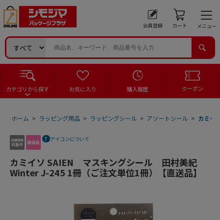
会員登録
カート
メニュー
クーポン
カテゴリから探す
お気に入り
購入履歴
ホーム
>
ラッピング用品
>
ラッピングシール
>
アソートシール
>
カミイソ
アイコンについて
カミイソ SAIEN マスキングシール 田村美紀
Winter J-245 1冊（ご注文単位1冊）【直送品】