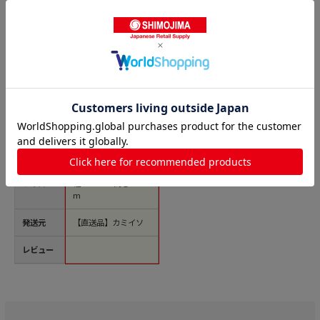
商品名
カミイソ SAIEN マ
スキングシール 田
村美紀 Winter J-245
1冊（ご注文単位1
冊）【直送品】
価格(税
￥228
込)
サイズ
幅95mm×高さ200m
m
発送元
【直送品】カミイソ
レビュー