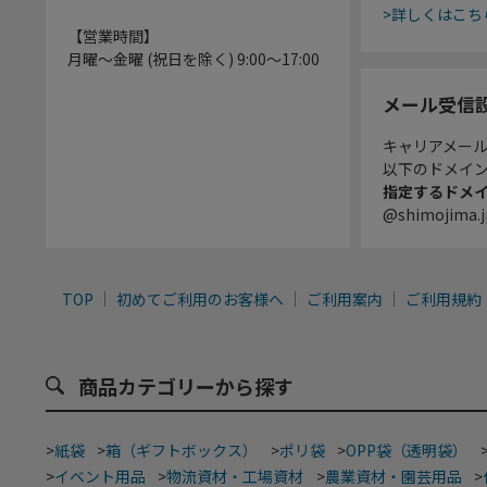
>詳しくはこち
【営業時間】
月曜～金曜 (祝日を除く) 9:00～17:00
メール受信
キャリアメー
以下のドメイ
指定するドメ
@shimojima.j
TOP
初めてご利用のお客様へ
ご利用案内
ご利用規約
商品カテゴリーから探す
>
紙袋
>
箱（ギフトボックス）
>
ポリ袋
>
OPP袋（透明袋）
>
イベント用品
>
物流資材・工場資材
>
農業資材・園芸用品
>