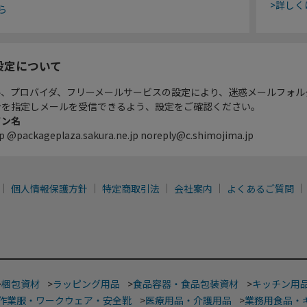
>詳しく
ら
設定について
ル、プロバイダ、フリーメールサービスの設定により、迷惑メールフォル
ンを指定しメールを受信できるよう、設定をご確認ください。
イン名
p @packageplaza.sakura.ne.jp noreply@c.shimojima.jp
個人情報保護方針
特定商取引法
会社案内
よくあるご質問
>
梱包資材
>
ラッピング用品
>
食品容器・食品包装資材
>
キッチン用
作業服・ワークウェア・安全靴
>
医療用品・介護用品
>
業務用食品・