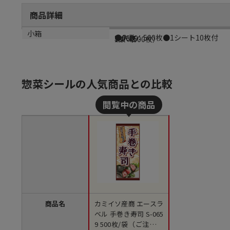
商品詳細
商品説明
メーカー品番
材質
小箱
●入数：500枚●1シート10枚付
S-0659
光沢紙
1束（500枚）
惣菜シールの人気商品との比較
商品名
カミイソ産商 エースラ
ベル 手巻き寿司 S-065
9 500枚/袋（ご注文単