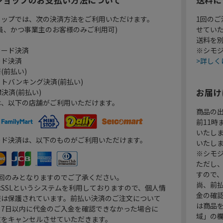
ョップでは、次の決済方法をご利用いただけます。
1回のご
員、かつ事業主のお客様のみご利用可)
せてい
送料を
カード決済
※シモジ
ード決済
>詳しく
(前払い)
トバンキング決済(前払い)
お届け
決済(前払い)
は、以下の店舗がご利用いただけます。
商品の
前11
いたし
ード決済は、以下のものがご利用いただけます。
いたし
※シモジ
ただし
すので
1回のみとなりますのでご了承ください。
尚、前
SSLというシステムを利用しておりますので、個人情
金の確
報は保護されています。前払い決済のご注文について
は商品
り7日以内に代金のご入金を確認できなかった場合に
域」の
文をキャンセルさせていただきます。