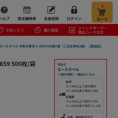
0
ヘルプ
実店舗検索
会員登録
ログイン
カート
クイックオーダー
お気に入り
購入履歴
商品コード注文
エースラベル 手巻き寿司 S-0659 500枚/袋（ご注文単位1袋）【直送品】
9 500枚/袋
発送元
エースラベル
送料対策に！商品はこちら
本州
￥3,980以上で送料無料
￥3,980未満の場合￥880
北海道
￥3,980以上で送料￥550
￥3,980未満の場合￥1,100
沖縄・離島配送不可