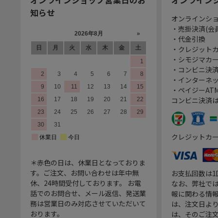
知らせ
オンラインシ
・売掛決済(会
・代金引換
・クレジット
・シモジマカ
・コンビニ決済
・インターネッ
・ペイジーATM
コンビニ決済
クレジットカ
＊赤色の日は、休業日となっておりま
す。ご注文、お問い合わせは年中無
お支払回数は
休、24時間受付しております。 お電
なお、弊社では
話でのお問合せ、メール返信、発送業
報に関わる情
務は営業日のみ対応させていただいて
は、注文日よ
おります。
は、そのご注