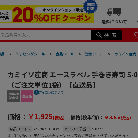
期間
限定
送料について
用品
>
ラッピングシール
>
食品シール
>
惣菜シール
>
カミイソ産商 
カミイソ産商 エースラベル 手巻き寿司 S-065
（ご注文単位1袋）【直送品】
アイコンについて
価格：
￥1,925
価格(枚単価)：
￥3.85
(税込)
(税込)
商品コード：
4529671104351
メーカー品番：
S-0659
※ご注文後、在庫がない場合キャンセル等のご連絡をさせていただきます。