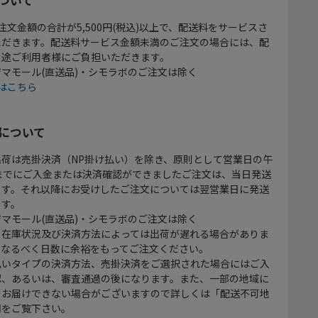
注文金額の合計が5,500円(税込)以上で、配送料をサービスさ
ただきます。配送料サービス金額未満のご注文の場合には、配
別途ご利用者様にご負担いただきます。
マモール(直送品)・シモラボのご注文は除く
はこちら
について
出荷は売掛決済（NP掛け払い）を除き、原則として営業日の午
時までにご入金または決済確認ができましたご注文は、当日発送
ます。それ以降にお受けしたご注文については翌営業日に発送
ます。
マモール(直送品)・シモラボのご注文は除く
、在庫状況及び決済方法によっては出荷が遅れる場合がありま
、なるべく日数に余裕をもってご注文ください。
払いタイプの決済方法、売掛決済をご選択された場合にはご入
認、あるいは、審査通過の後になります。また、一部の地域に
をお届けできない場合がございますので詳しくは「配送不可地
欄をご覧下さい。