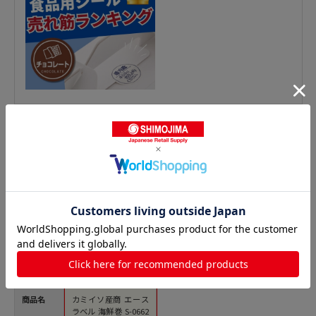
惣菜シールの人気商品との比較
商品名
カミイソ産商 エース
ラベル 海鮮巻 S-0662