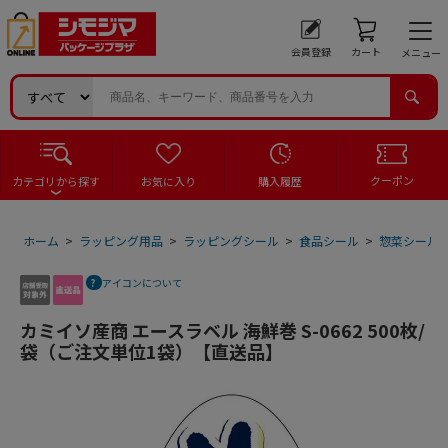
会員登録
カート
メニュー
クーポン
カテゴリから探す
お気に入り
購入履歴
ホーム
>
ラッピング用品
>
ラッピングシール
>
食品シール
>
惣菜シール
アイコンについて
カミイソ産商 エースラベル 海鮮巻 S-0662 500枚/
袋（ご注文単位1袋）【直送品】