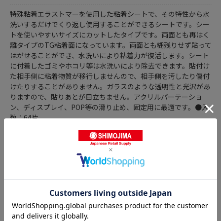
特殊粘着エラストマーを使用した粘着シートで、その特性から水
洗いするだけでくり返し使用することができるシートです。シー
トを使いやすいサイズにカットしたタイプです。両面とも再はく
離タイプのTG粘着面になっています。両面とも糊残りせず貼って
はがせることができ、水洗いにより粘着力が復活します。シート
に付着したゴミやホコリ等は水洗いにより除去できます。貼付け
た相手側に粘着物質が移行しませんので、相手側を汚したり傷付
けたりすることがありません。ガラスのような透明性と光沢があ
りますので、貼りあとが目立ちません。アクリルパーテーショ
ン、ディスプレイ、POP等の滑り止め、固定用に最適です。●入
数：64片
商品詳細
剥がせる両面テープの人気商品との比較