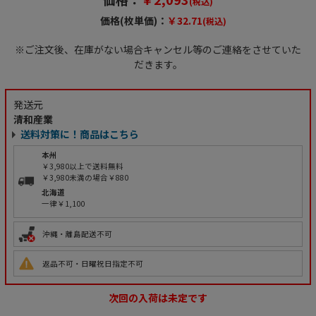
(税込)
価格(枚単価)：
￥32.71
(税込)
※ご注文後、在庫がない場合キャンセル等のご連絡をさせていた
だきます。
発送元
清和産業
送料対策に！商品はこちら
本州
￥3,980以上で送料無料
￥3,980未満の場合￥880
北海道
一律￥1,100
沖縄・離島配送不可
返品不可・日曜祝日指定不可
次回の入荷は未定です