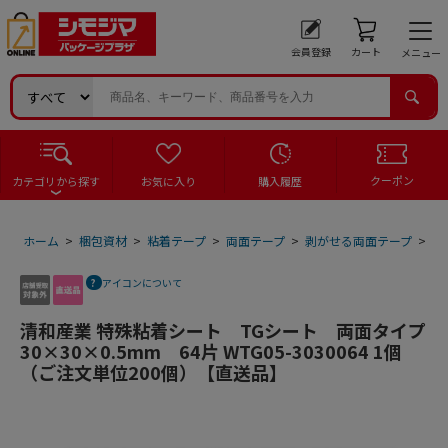
会員登録
カート
メニュー
クーポン
カテゴリから探す
お気に入り
購入履歴
ホーム
>
梱包資材
>
粘着テープ
>
両面テープ
>
剥がせる両面テープ
>
清
アイコンについて
清和産業 特殊粘着シート TGシート 両面タイプ
30×30×0.5mm 64片 WTG05-3030064 1個
（ご注文単位200個）【直送品】