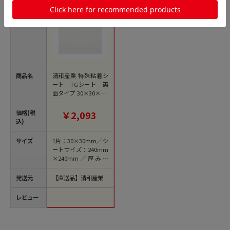
商品名
清和産業 特殊粘着シ
ート TGシート 両
面タイプ 30×30×0.5
mm 64片 WTG05-3
030064 1個（ご注文
価格(税
￥2,093
単位200個）【直送
込)
品】
サイズ
1片：30×30mm／シ
ートサイズ：240mm
×240mm／厚み：
0．5mm
発送元
【直送品】清和産業
レビュー