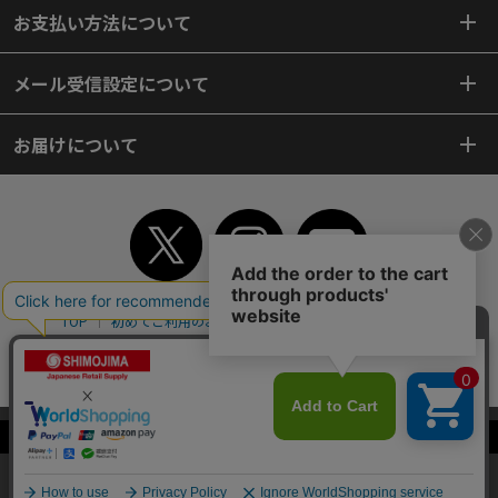
お支払い方法について
メール受信設定について
お届けについて
TOP
初めてご利用のお客様へ
ご利用案内
ご利用規約
個人情報保護方針
特定商取引法
会社案内
よくあるご質問
お問い合わせ
ピンポイントサーチ
サイトマップ
WEBカタログ
英語版TOP
当サイトはクッキー（Cookie）を使用しています。Cookieの使用に同意いた
Copyright© 2018 SHIMOJIMA Co.,Ltd. All Rights Reserved.
だける場合は「OK」をクリックしてください。
OK