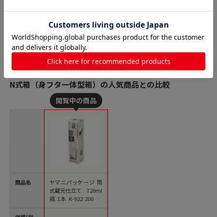
N式箱（身フタ一体型箱）の人気商品との比較
商品名
ヤマニパッケージ 筒
式蔵元仕立て 720ml
瓶 1本 K-922 200枚/
箱（ご注文単位1箱）
【直送品】
価格(税