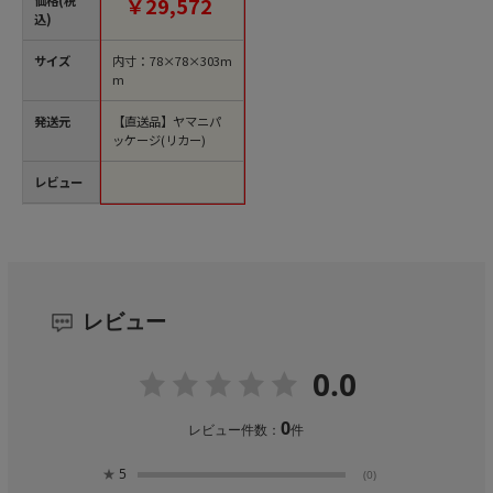
￥29,572
込)
サイズ
内寸：78×78×303m
m
発送元
【直送品】ヤマニパ
ッケージ(リカー)
レビュー
レビュー
0.0
0
レビュー件数：
件
★
5
(0)