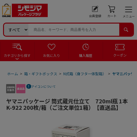
会員登録
カート
メニュー
クーポン
カテゴリから探す
お気に入り
購入履歴
ホーム
>
箱・ギフトボックス
>
N式箱（身フタ一体型箱）
>
ヤマニパッケージ
アイコンについて
ヤマニパッケージ 筒式蔵元仕立て 720ml瓶 1本
K-922 200枚/箱（ご注文単位1箱）【直送品】