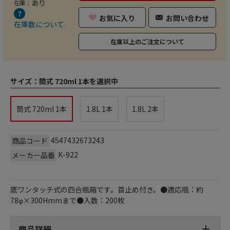
あり
在庫：
お気に入り
お問い合わせ
在庫数について
在庫以上のご注文について
サイズ：
筒式 720ml 1本を選択中
筒式 720ml 1本
1.8L 1本
1.8L 2本
4547432673243
商品コード
K-922
メーカー品番
底ワンタッチ式の四合瓶箱です。首止め付き。●適応瓶：約
78φ×300Hmmまで●入数：200枚
商品詳細