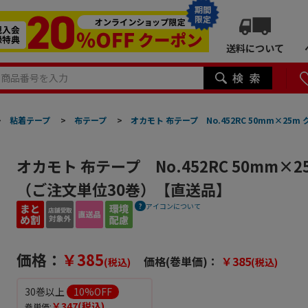
期間
限定
送料について
>
粘着テープ
>
布テープ
>
オカモト 布テープ No.452RC 50mm×25
オカモト 布テープ No.452RC 50mm×2
（ご注文単位30巻）【直送品】
アイコンについて
価格：
￥385
価格(巻単価)：
￥385
(税込)
(税込)
30巻以上
10
%OFF
￥347
(税込)
巻単価: