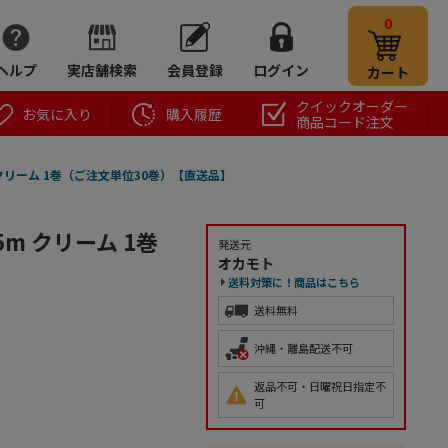
0
ヘルプ
実店舗検索
会員登録
ログイン
カート
クイックオーダー
お気に入り
購入履歴
商品コード注文
m クリーム 1巻（ご注文単位30巻）【直送品】
5m クリーム 1巻
発送元
オカモト
送料対策に！商品はこちら
送料無料
沖縄・離島配送不可
返品不可・日曜祝日指定不
可