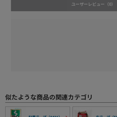
ユーザーレビュー
（0）
似たような商品の関連カテゴリ
粘着テープ（
9431
）
布テープ（
5