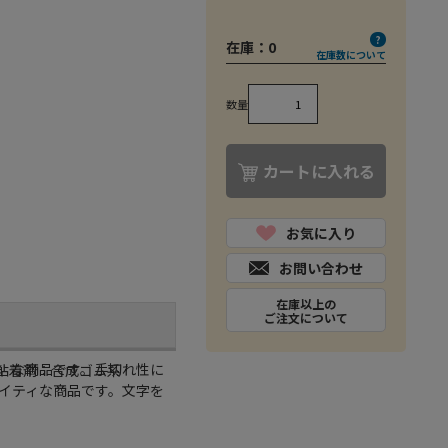
在庫：
0
在庫数について
数量
カートに入れる
お気に入り
お問い合わせ
在庫以上の
ご注文について
」な商品です。手切れ性に
／粘着剤：合成ゴム系
イティな商品です。文字を