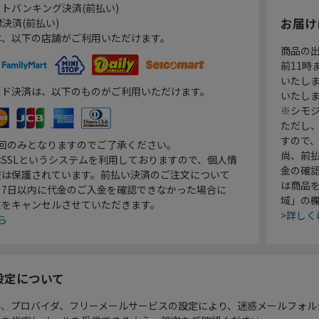
トバンキング決済(前払い)
お届け
決済(前払い)
は、以下の店舗がご利用いただけます。
商品の
前11
いたし
ード決済は、以下のものがご利用いただけます。
いたし
※シモジ
ただし
すので
1回のみとなりますのでご了承ください。
尚、前
SSLというシステムを利用しておりますので、個人情
金の確
報は保護されています。前払い決済のご注文について
は商品
り7日以内に代金のご入金を確認できなかった場合に
域」の
文をキャンセルさせていただきます。
>詳しく
ら
設定について
ル、プロバイダ、フリーメールサービスの設定により、迷惑メールフォル