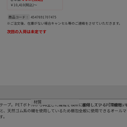
￥10,410
(税込)～
商品コード：
4547691707475
※ご注文後、在庫がない場合キャンセル等のご連絡をさせていただきます。
次回の入荷は未定です
材質
テープ。PETボトルから再生した繊維を横糸に使用している「環境思い
基材：スフ・PET織物
物と、天然ゴム系の糊を使用しているため梱包全般に使用できるオールマ
す。