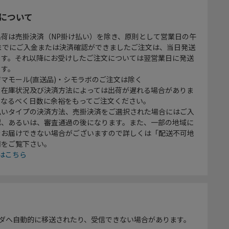
について
出荷は売掛決済（NP掛け払い）を除き、原則として営業日の午
時までにご入金または決済確認ができましたご注文は、当日発送
ます。それ以降にお受けしたご注文については翌営業日に発送
ます。
マモール(直送品)・シモラボのご注文は除く
、在庫状況及び決済方法によっては出荷が遅れる場合がありま
、なるべく日数に余裕をもってご注文ください。
払いタイプの決済方法、売掛決済をご選択された場合にはご入
認、あるいは、審査通過の後になります。また、一部の地域に
をお届けできない場合がございますので詳しくは「配送不可地
欄をご覧下さい。
はこちら
ダへ自動的に移送されたり、受信できない場合があります。