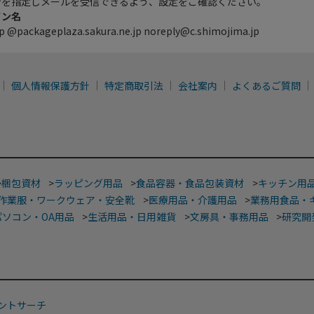
ンを指定しメールを受信できるよう、設定をご確認ください。
イン名
p @packageplaza.sakura.ne.jp noreply@c.shimojima.jp
個人情報保護方針
特定商取引法
会社案内
よくあるご質問
>
梱包資材
>
ラッピング用品
>
食品容器・食品包装資材
>
キッチン用
作業服・ワークウェア・安全靴
>
医療用品・介護用品
>
業務用食品・
パソコン・OA用品
>
生活用品・日用雑貨
>
文房具・事務用品
>
研究開
ントサーチ