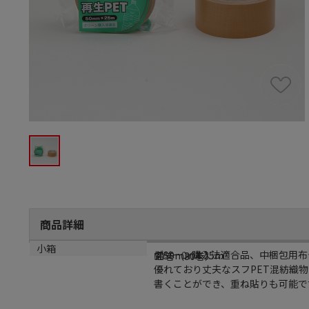
商品詳細
商品説明
サイズ
小箱
グリーン購入法適合品、中梱包用布
幅50mm×25m
30巻（30巻）
優れており丈夫なスフPET混紡織
書くことができ、重ね貼りも可能で